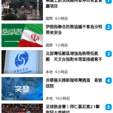
美國上訴法院維持暫停白宮宴會
1
廳項目
國際
6小時前
伊朗指聯合防務協議不會為沙特
2
帶來安全
國際
1小時前
北部灣低壓區增強為熱帶低氣
3
壓 天文台指對本港直接威脅不
大
本地
6小時前
非華裔夫婦新咖啡灣遇溺 昏迷
4
送院
本地
10小時前
足球熱身賽丨拜仁慕尼黑2:1擊
5
敗阿士東維拉