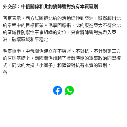
外交部：中俄關係和北約搞陣營對抗有本質區別
普京表示，西方試圖把北約的活動延伸到亞洲，顯然超出北
約章程中的目標框架。毛寧回應指，北約東進亞太不符合北
約區域性防禦性軍事組織的定位，只會將陣營對抗帶入亞
洲，破壞區域和平穩定。
毛寧重申，中俄關係建立在不結盟、不對抗、不針對第三方
的原則基礎上，兩國關係超越了冷戰時期的軍事政治同盟模
式，同北約大搞「小圈子」和陣營對抗有本質的區別。
⾕
Share to Facebook
Share to WhatsApp