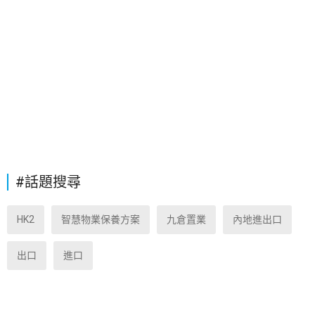
#話題搜尋
HK2
智慧物業保養方案
九倉置業
內地進出口
出口
進口