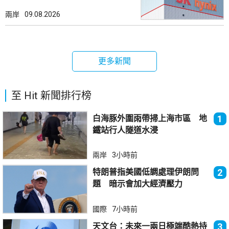
兩岸
09.08.2026
更多新聞
至 Hit 新聞排行榜
白海豚外圍雨帶掃上海市區 地
1
鐵站行人隧道水浸
兩岸
3小時前
特朗普指美國低調處理伊朗問
2
題 暗示會加大經濟壓力
國際
7小時前
天文台：未來一兩日極端酷熱持
3