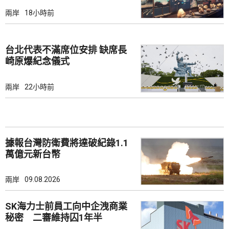
兩岸
18小時前
台北代表不滿席位安排 缺席長
崎原爆紀念儀式
兩岸
22小時前
據報台灣防衛費將達破紀錄1.1
萬億元新台幣
兩岸
09.08.2026
SK海力士前員工向中企洩商業
秘密 二審維持囚1年半