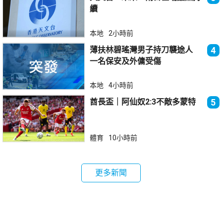
續
本地
2小時前
薄扶林碧瑤灣男子持刀襲途人
4
一名保安及外傭受傷
本地
4小時前
酋長盃｜阿仙奴2:3不敵多蒙特
5
體育
10小時前
更多新聞