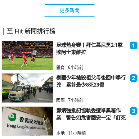
更多新聞
至 Hit 新聞排行榜
足球熱身賽丨拜仁慕尼黑2:1擊
1
敗阿士東維拉
體育
6小時前
泰國少年槍殺祖父母後回中學行
2
兇 累計最少8死23傷
國際
7小時前
鄧炳強批記協執委選舉黑箱作
3
業 警告如危害國安一定「釘死
你」
本地
11小時前