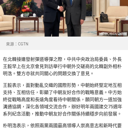
來源：CGTN
在北韓接連發射彈道導彈之際，中共中央政治局委員、外長
王毅早上在北京會見到訪舉行中朝外交磋商的北韓副外相朴
明浩。雙方亦就共同關心的問題交換了意見。
王毅表示，面對動亂交織的國際形勢，中朝始終堅定地互相
支持、互相信任，彰顯了中朝友好合作的戰略意義。中方始
終從戰略高度和長遠角度看待中朝關係，願同朝方一道加強
溝通協調，深化各領域交流合作，辦好明年兩國建交75週年
系列紀念活動，推動中朝友好合作關係持續穩步向前發展。
朴明浩表示，依照兩黨兩國最高領導人崇高意志和新時代要