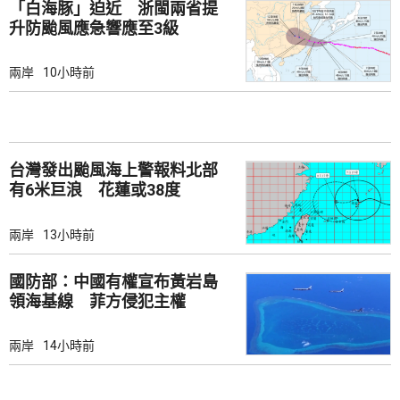
「白海豚」迫近 浙閩兩省提
升防颱風應急響應至3級
兩岸
10小時前
台灣發出颱風海上警報料北部
有6米巨浪 花蓮或38度
兩岸
13小時前
國防部：中國有權宣布黃岩島
領海基線 菲方侵犯主權
兩岸
14小時前