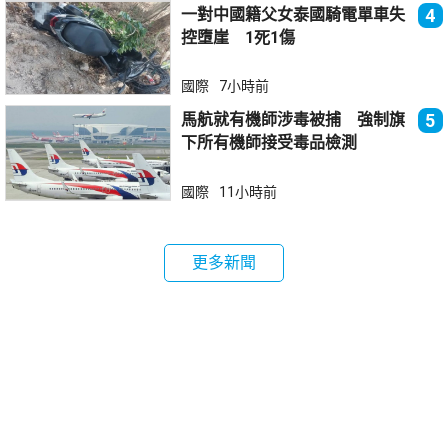
一對中國籍父女泰國騎電單車失
4
控墮崖 1死1傷
國際
7小時前
馬航就有機師涉毒被捕 強制旗
5
下所有機師接受毒品檢測
國際
11小時前
更多新聞