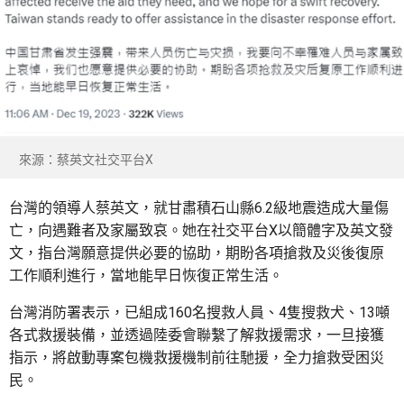
來源：蔡英文社交平台X
台灣的領導人蔡英文，就甘肅積石山縣6.2級地震造成大量傷
亡，向遇難者及家屬致哀。她在社交平台X以簡體字及英文發
文，指台灣願意提供必要的協助，期盼各項搶救及災後復原
工作順利進行，當地能早日恢復正常生活。
台灣消防署表示，已組成160名搜救人員、4隻搜救犬、13噸
各式救援裝備，並透過陸委會聯繫了解救援需求，一旦接獲
指示，將啟動專案包機救援機制前往馳援，全力搶救受困災
民。