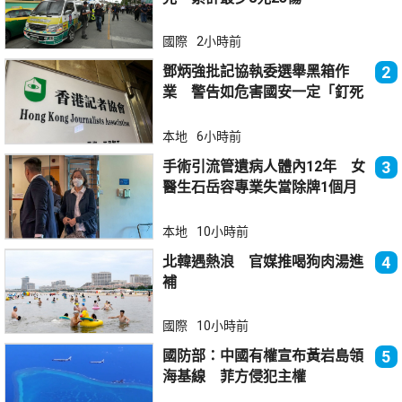
國際
2小時前
鄧炳強批記協執委選舉黑箱作
2
業 警告如危害國安一定「釘死
你」
本地
6小時前
手術引流管遺病人體內12年 女
3
醫生石岳容專業失當除牌1個月
本地
10小時前
北韓遇熱浪 官媒推喝狗肉湯進
4
補
國際
10小時前
國防部：中國有權宣布黃岩島領
5
海基線 菲方侵犯主權