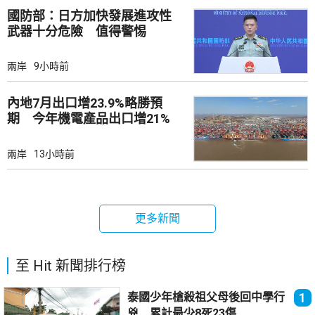
國防部：日方加快發展進攻性
武器十分危險 值得警惕
兩岸
9小時前
內地7月出口增23.9%略勝預
期 今年機電產品出口增21%
兩岸
13小時前
更多新聞
至 Hit 新聞排行榜
泰國少年槍殺祖父母後回中學行
1
兇 累計最少8死23傷