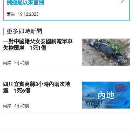
例通過以來首例
兩岸
19.12.2023
更多即時新聞
一對中國籍父女泰國騎電單車
失控墮崖 1死1傷
兩岸
2小時前
四川宜賓高縣3小時內兩次地
震 1死6傷
兩岸
4小時前