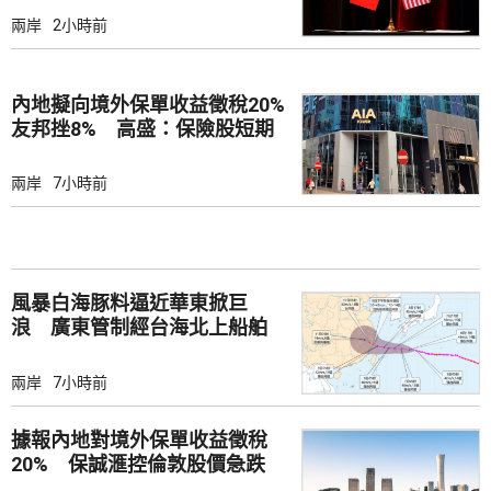
兩岸
2小時前
內地擬向境外保單收益徵稅20%
友邦挫8% 高盛：保險股短期
受壓
兩岸
7小時前
風暴白海豚料逼近華東掀巨
浪 廣東管制經台海北上船舶
兩岸
7小時前
據報內地對境外保單收益徵稅
20% 保誠滙控倫敦股價急跌