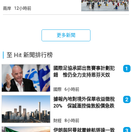
兩岸
12小時前
更多新聞
至 Hit 新聞排行榜
國際足協承認出售賽事計劃犯
1
錯 惟仍全力支持恩芬天奴
國際
6小時前
據報內地對境外保單收益徵稅
2
20% 保誠滙控倫敦股價急跌
財經
8小時前
伊朗與阿曼就霍峽航道達一致
3