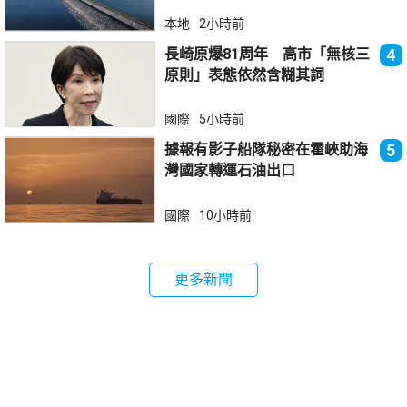
本地
2小時前
長崎原爆81周年 高市「無核三
4
原則」表態依然含糊其詞
國際
5小時前
據報有影子船隊秘密在霍峽助海
5
灣國家轉運石油出口
國際
10小時前
更多新聞