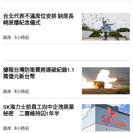
台北代表不滿席位安排 缺席長
崎原爆紀念儀式
兩岸
5小時前
據報台灣防衛費將達破紀錄1.1
萬億元新台幣
兩岸
8小時前
SK海力士前員工向中企洩商業
秘密 二審維持囚1年半
兩岸
8小時前