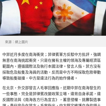
來源：網上圖片
中菲近月多度在南海衝突；菲律賓軍方反駁中方批評，強調
無意在南海挑起衝突，只是在擁有主權的領海及專屬經濟區
範圍內，遵循國際法及執行本國法律。發言人指，菲方沒有
採取危及船隻及海員的活動，反而是中方不時採取危險舉動
導致船隻碰撞，中方是違法行為的始作俑者。
在北京，外交部發言人毛寧回應指，近期中菲在南海發生的
一些事態，完全是菲律賓改變政策立場，違背自身承諾，違
反國際法與《南海各方行為宣言》，蓄意侵權、挑釁製造事
端，責任完全在菲方。毛寧指出，中方堅定維護自身的領土