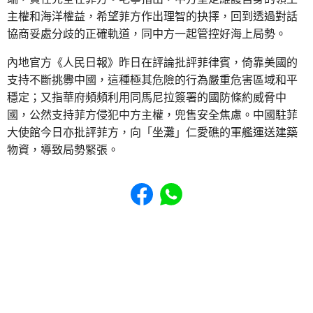
主權和海洋權益，希望菲方作出理智的抉擇，回到透過對話
協商妥處分歧的正確軌道，同中方一起管控好海上局勢。
內地官方《人民日報》昨日在評論批評菲律賓，倚靠美國的
支持不斷挑釁中國，這種極其危險的行為嚴重危害區域和平
穩定；又指華府頻頻利用同馬尼拉簽署的國防條約威脅中
國，公然支持菲方侵犯中方主權，兜售安全焦慮。中國駐菲
大使館今日亦批評菲方，向「坐灘」仁愛礁的軍艦運送建築
物資，導致局勢緊張。
Share to Facebook
Share to WhatsApp