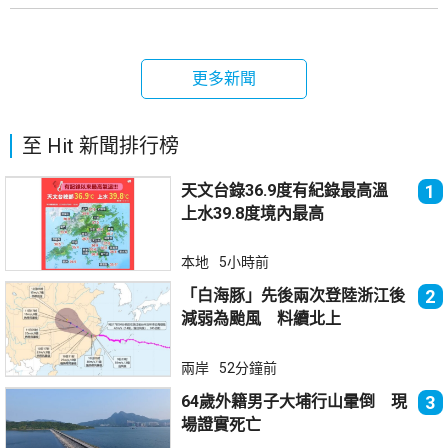
更多新聞
至 Hit 新聞排行榜
天文台錄36.9度有紀錄最高溫
1
上水39.8度境內最高
本地
5小時前
「白海豚」先後兩次登陸浙江後
2
減弱為颱風 料續北上
兩岸
52分鐘前
64歲外籍男子大埔行山暈倒 現
3
場證實死亡