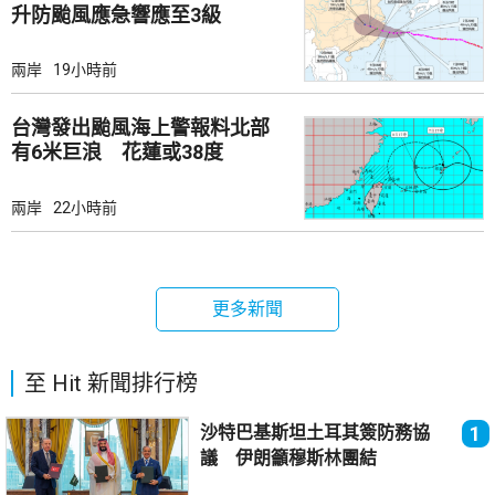
升防颱風應急響應至3級
兩岸
19小時前
台灣發出颱風海上警報料北部
有6米巨浪 花蓮或38度
兩岸
22小時前
更多新聞
至 Hit 新聞排行榜
沙特巴基斯坦土耳其簽防務協
1
議 伊朗籲穆斯林團結