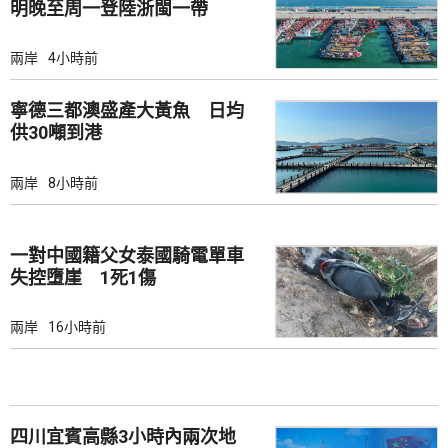
明晚至周一登陸浙閩一帶
兩岸
4小時前
寧德三都澳盛產大黃魚 日均
供30噸到港
兩岸
8小時前
一對中國籍父女泰國騎電單車
失控墮崖 1死1傷
兩岸
16小時前
四川宜賓高縣3小時內兩次地