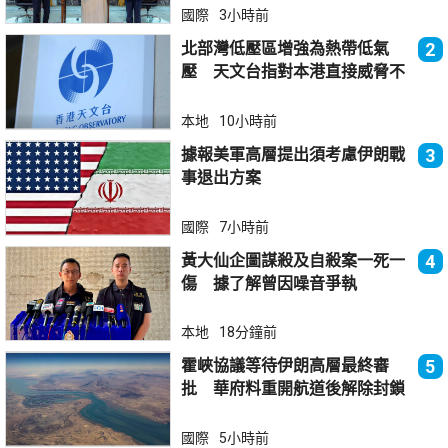
國際
3小時前
北部灣低壓區增強為熱帶低氣
2
壓 天文台指對本港直接威脅不
大
本地
10小時前
據報美軍高層提出須考慮伊朗戰
3
事退出方案
國際
7小時前
黃大仙企圖謀殺及自殺案一死一
4
傷 據了解曾因噪音爭執
本地
18分鐘前
霍峽協議等待伊朗高層最終審
5
批 華府料重開航道後解除封鎖
國際
5小時前