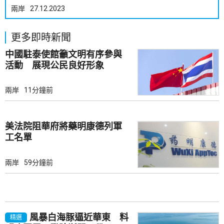
兩岸
27.12.2023
更多即時新聞
中國駐泰使館籲文明有序參與
活動 展現公民良好形象
兩岸
11分鐘前
美法院阻華府將藥明康德列軍
工名單
兩岸
59分鐘前
風暴白海豚逼近華東 料
精選