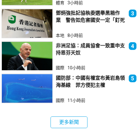
體育
3小時前
鄧炳強批記協執委選舉黑箱作
3
業 警告如危害國安一定「釘死
你」
本地
8小時前
非洲足協：成員協會一致重申支
4
持恩芬天奴
國際
10小時前
國防部：中國有權宣布黃岩島領
5
海基線 菲方侵犯主權
國際
11小時前
更多新聞