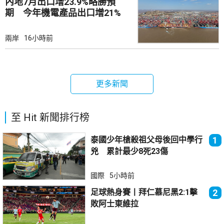
內地7月出口增23.9%略勝預
期 今年機電產品出口增21%
兩岸
16小時前
更多新聞
至 Hit 新聞排行榜
泰國少年槍殺祖父母後回中學行
1
兇 累計最少8死23傷
國際
5小時前
足球熱身賽丨拜仁慕尼黑2:1擊
2
敗阿士東維拉