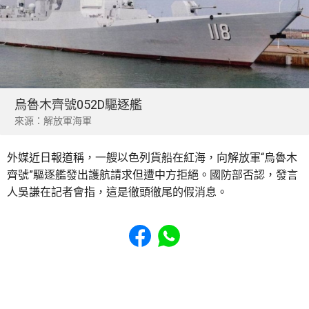
烏魯木齊號052D驅逐艦
來源：解放軍海軍
外媒近日報道稱，一艘以色列貨船在紅海，向解放軍“烏魯木
齊號”驅逐艦發出護航請求但遭中方拒絕。國防部否認，發言
人吳謙在記者會指，這是徹頭徹尾的假消息。
Share to Facebook
Share to WhatsApp