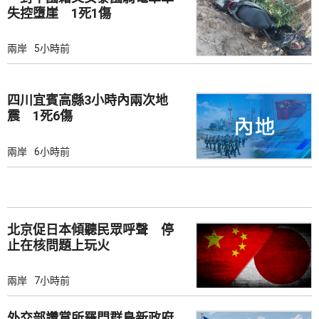
失控墮崖 1死1傷
兩岸
5小時前
四川宜賓高縣3小時內兩次地
震 1死6傷
兩岸
6小時前
北京促日本傾聽民眾呼聲 停
止在核問題上玩火
兩岸
7小時前
外交部讚賞所羅門群島新政府