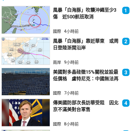
風暴「白海豚」吹襲沖繩至少3
1
傷 近500航班取消
國際
4小時前
風暴「白海豚」靠近華東 或周
2
日登陸浙閩沿岸
兩岸
9小時前
美國對多晶硅徵15%關稅並設最
3
低價格 盧特尼克：中國無法再
傾銷
國際
7小時前
傳美國防部次長訪華受阻 因北
4
京不滿美對台軍售
國際
8小時前