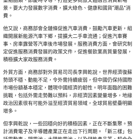
重點品類、節慶時令等，打造更多商旅文體融合消費新場
景。要大力發展數字消費，擴大綠色、健康和國貨“潮品”消
費。
他又說，商務部會全鏈條促進汽車消費，鼓勵汽車更新，組
織開展新能源汽車下鄉，提擴大二手車流通；促進汽車賽
事、房車露營等汽車後市場發展。服務消費方面，會研究制
定促進服務消費發展的政策文件，促進餐飲業高質量發展，
積極擴大家政服務消費。
外貿方面，商務部對外貿易司司長李興乾說，世界經濟復蘇
勢頭不穩、動能不足，令外需持續疲弱，但中國仍保持國際
市場份額基本穩定，體現中國經濟的韌性。明年面臨的困難
挑戰，包括外需走勢難以預料，非經濟因素變量增多，地緣
政治因素很有可能外溢至經濟貿易領域，全球貿易壁壘明顯
增多。
但李興乾說，一些回穩向好的積極因素，正在不斷集聚。預
計消費電子及半導體產業正在走出下行周期。「新三樣」包