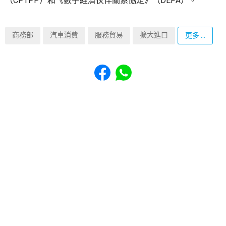
（CPTPP）和《數字經濟伙伴關系協定》（DEPA）。
商務部
汽車消費
服務貿易
擴大進口
更多 ...
Share to Facebook
Share to WhatsApp