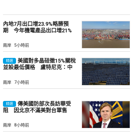
內地7月出口增23.9%略勝預
期 今年機電產品出口增21%
兩岸
5小時前
美國對多晶硅徵15%關稅
精選
並設最低價格 盧特尼克：中
國無法再傾銷
兩岸
7小時前
傳美國防部次長訪華受
精選
阻 因北京不滿美對台軍售
兩岸
8小時前