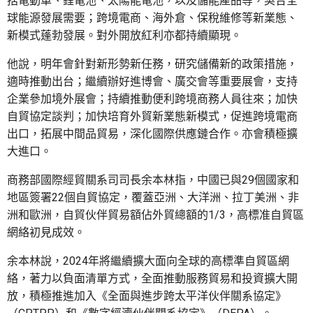
括電動車、鋰電池、太陽能電池，以及儲能產品等，契合全
球能源發展需要；跨境電商、海外倉、保稅維修等新業態、
新模式蓬勃發展。對外開放紅利亦都持續顯現。
他說，明年會針對新形勢新任務，研究儲備新的政策措施，
適時推動出台；繼續辦好進博會、廣交會等重要展會，支持
企業參加境外展會；持續推動便利跨境商務人員往來；加快
自貿協定談判；加快培育外貿新業態新模式，促進跨境電商
出口，拓展中間品貿易，深化國際供應鏈合作。亦會積極擴
大進口。
商務部國際經貿關系司司長余本林指，中國已與29個國家和
地區簽署22個自貿協定，覆蓋亞洲、大洋洲、拉丁美洲、非
洲和歐洲，自貿伙伴貿易額佔外貿總額的1/3，高標准自貿區
網絡初見成效。
余本林說，2024年將繼續擴大面向全球的高標準自貿區網
絡，著力以負面清單方式，全面推動服務貿易和投資擴大開
放，積極推進加入《全面與進步跨太平洋伙伴關系協定》