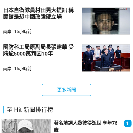
日本自衛隊員村田晃大提訊 稱
闖館是想中國改強硬立場
兩岸
15小時前
國防科工局原副局長張建華 受
賄逾5000萬判囚10年
兩岸
16小時前
更多新聞
至 Hit 新聞排行榜
著名填詞人黎彼得逝世 享年76
1
歲