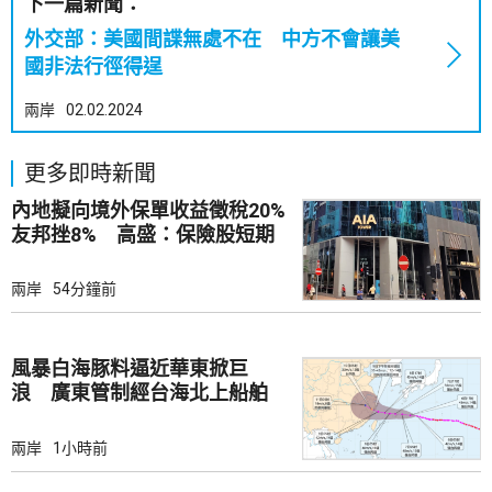
下一篇新聞：
外交部：美國間諜無處不在 中方不會讓美
國非法行徑得逞
兩岸
02.02.2024
更多即時新聞
內地擬向境外保單收益徵稅20%
友邦挫8% 高盛：保險股短期
受壓
兩岸
54分鐘前
風暴白海豚料逼近華東掀巨
浪 廣東管制經台海北上船舶
兩岸
1小時前