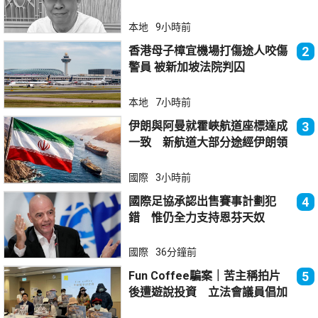
本地
9小時前
香港母子樟宜機場打傷途人咬傷
2
警員 被新加坡法院判囚
本地
7小時前
伊朗與阿曼就霍峽航道座標達成
3
一致 新航道大部分途經伊朗領
海
國際
3小時前
國際足協承認出售賽事計劃犯
4
錯 惟仍全力支持恩芬天奴
國際
36分鐘前
Fun Coffee騙案｜苦主稱拍片
5
後遭遊說投資 立法會議員倡加
強保障