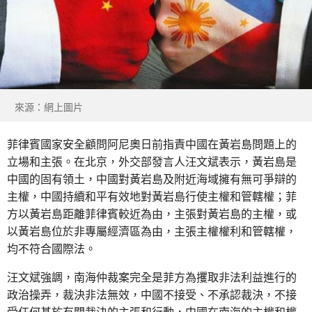
來源：網上圖片
菲律賓國家安全顧問阿尼奧日前指責中國在黃岩島問題上的
立場和主張。在北京，外交部發言人汪文斌表示，黃岩島是
中國的固有領土，中國對黃岩島及附近海域擁有無可爭辯的
主權，中國持續和平有效地對黃岩島行使主權和管轄權；菲
方以黃岩島距離菲律賓較近為由，主張對黃岩島的主權，或
以黃岩島位於非專屬經濟區為由，主張主權權利和管轄權，
均不符合國際法。
汪文斌強調，南海仲裁案完全是菲方為攫取非法利益進行的
政治操弄，裁決非法無效，中國不接受、不承認裁決，不接