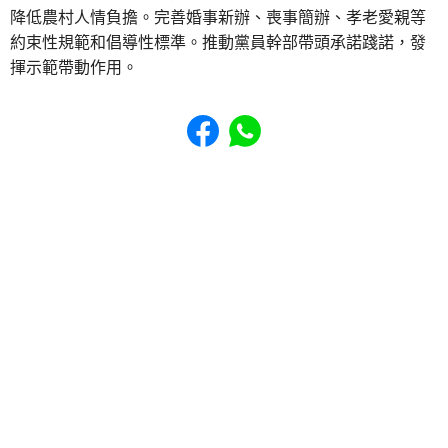
降低農村人情負擔。完善婚事新辦、喪事簡辦、孝老愛親等
約束性規範和倡導性標準。推動黨員幹部帶頭承諾踐諾，發
揮示範帶動作用。
Share to Facebook
Share to WhatsApp