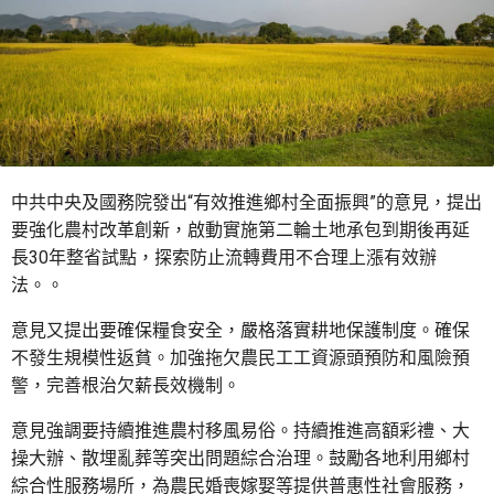
中共中央及國務院發出“有效推進鄉村全面振興”的意見，提出
要強化農村改革創新，啟動實施第二輪土地承包到期後再延
長30年整省試點，探索防止流轉費用不合理上漲有效辦
法。。
意見又提出要確保糧食安全，嚴格落實耕地保護制度。確保
不發生規模性返貧。加強拖欠農民工工資源頭預防和風險預
警，完善根治欠薪長效機制。
意見強調要持續推進農村移風易俗。持續推進高額彩禮、大
操大辦、散埋亂葬等突出問題綜合治理。鼓勵各地利用鄉村
綜合性服務場所，為農民婚喪嫁娶等提供普惠性社會服務，