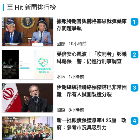
至 Hit 新聞排行榜
據報特朗普與赫格塞思就彈藥庫
1
存問題爭執
國際
10小時前
藥倍安心風波｜「吹哨者」鄭曦
2
琳踢保 警：仍進行刑事調查
本地
1小時前
伊朗總統指聯絡穆傑塔巴非常困
3
難 斥有人試圖製造分裂
國際
8小時前
新一批銀債保證息率4.25厘 政
4
府：參考市況具吸引力