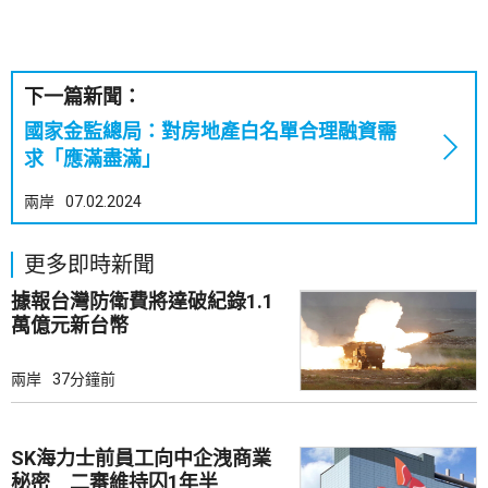
下一篇新聞：
國家金監總局：對房地產白名單合理融資需
求「應滿盡滿」
兩岸
07.02.2024
更多即時新聞
據報台灣防衛費將達破紀錄1.1
萬億元新台幣
兩岸
37分鐘前
SK海力士前員工向中企洩商業
秘密 二審維持囚1年半