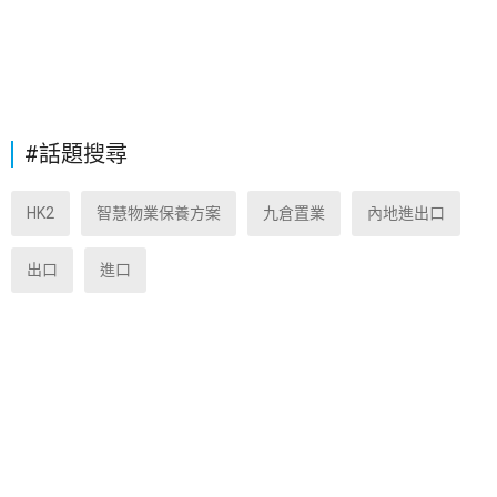
#話題搜尋
HK2
智慧物業保養方案
九倉置業
內地進出口
出口
進口