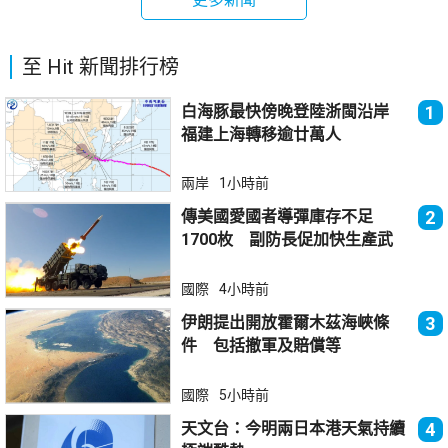
至 Hit 新聞排行榜
白海豚最快傍晚登陸浙閩沿岸
1
福建上海轉移逾廿萬人
兩岸
1小時前
傳美國愛國者導彈庫存不足
2
1700枚 副防長促加快生產武
器
國際
4小時前
伊朗提出開放霍爾木茲海峽條
3
件 包括撤軍及賠償等
國際
5小時前
天文台：今明兩日本港天氣持續
4