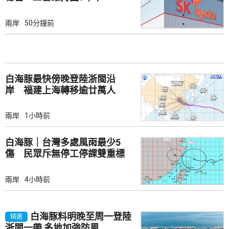
兩岸
50分鐘前
白海豚最快傍晚登陸浙閩沿
岸 福建上海轉移逾廿萬人
兩岸
1小時前
白海豚｜台灣多處風雨最少5
傷 民眾斥無停工停課雙重標
準
兩岸
4小時前
白海豚料明晚至周一登陸
精選
浙閩一帶 多地加強防風