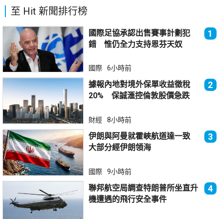
至 Hit 新聞排行榜
國際足協承認出售賽事計劃犯
1
錯 惟仍全力支持恩芬天奴
國際
6小時前
據報內地對境外保單收益徵稅
2
20% 保誠滙控倫敦股價急跌
財經
8小時前
伊朗與阿曼就霍峽航道達一致
3
大部分經伊朗領海
國際
9小時前
聯邦航空局調查特朗普所坐直升
4
機遭遇的飛行安全事件