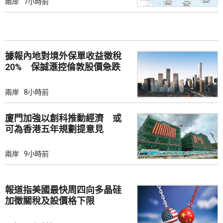
兩岸
7小時前
據報內地對境外保單收益徵稅
20% 保誠滙控倫敦股價急跌
兩岸
8小時前
廈門加強以創科推動經濟 或
可為香港五年規劃提意見
兩岸
9小時前
報道指美國最快周四向多晶硅
加徵關稅及設價格下限