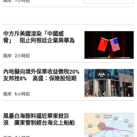
兩岸
1小時前
中方斥美國渲染「中國威
脅」 阻止阿根廷企業與華為
合作
兩岸
2小時前
內地擬向境外保單收益徵稅20%
友邦挫8% 高盛：保險股短期
受壓
兩岸
6小時前
風暴白海豚料逼近華東掀巨
浪 廣東管制經台海北上船舶