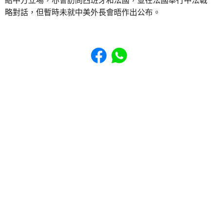
紹中方立場，亦會訪問西班牙和法國，並在法國舉行中法戰
略對話，但暫時未就中美外長會晤作出公布。
Share to Facebook
Share to WhatsApp