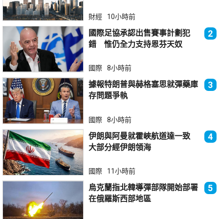
財經
10小時前
國際足協承認出售賽事計劃犯
2
錯 惟仍全力支持恩芬天奴
國際
8小時前
據報特朗普與赫格塞思就彈藥庫
3
存問題爭執
國際
8小時前
伊朗與阿曼就霍峽航道達一致
4
大部分經伊朗領海
國際
11小時前
烏克蘭指北韓導彈部隊開始部署
5
在俄羅斯西部地區