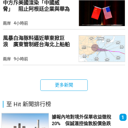
中方斥美國渲染「中國威
脅」 阻止阿根廷企業與華為
合作
兩岸
4小時前
風暴白海豚料逼近華東掀巨
浪 廣東管制經台海北上船舶
兩岸
9小時前
更多新聞
至 Hit 新聞排行榜
據報內地對境外保單收益徵稅
1
20% 保誠滙控倫敦股價急跌