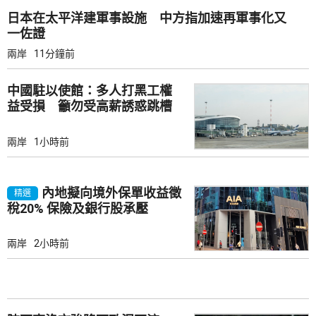
日本在太平洋建軍事設施 中方指加速再軍事化又
一佐證
兩岸
11分鐘前
中國駐以使館：多人打黑工權
益受損 籲勿受高薪誘惑跳槽
兩岸
1小時前
內地擬向境外保單收益徵
精選
稅20% 保險及銀行股承壓
兩岸
2小時前