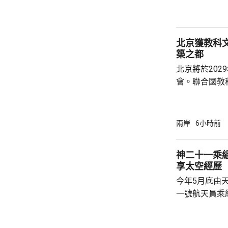
美國商務部與
北京獲教科文
築之都
北京將於202
會。聯合國教
委員會推薦，
都」。 教科文組織表示，北京擁有豐富的建築
遺產，與面向
兩岸
6小時前
藉兩者有機結
京卓爾不群的
神二十一乘組
向未來的發展
享太空經歷
話，深入探討
今年5月底由
後代守護人類共
一號航天員乘
北京航天城舉
神二十一乘組