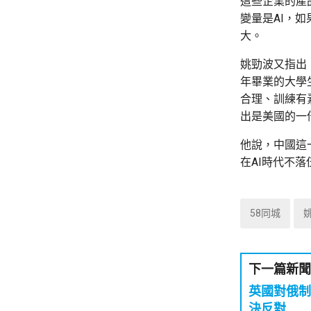
這些企業的產
變量是AI，
大。
姚勁波又指出
年畢業的大學
合理、訓練有
出是美國的一
他說，中國這
在AI時代不
58同城
下一篇新聞
英國對俄制
決反對