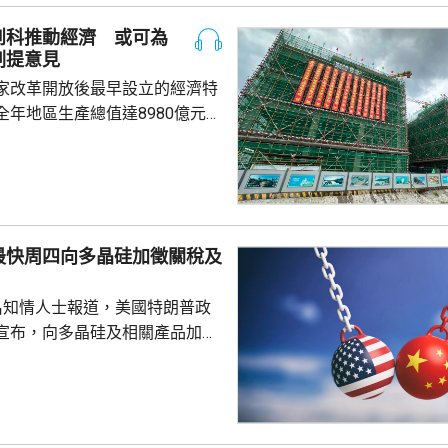
場一般認為的大額保單才被徵
創科推動經濟 或可為
於地方稅務當局接觸和處理數據
劃提意見
單退出和有退出收益，而當地稅
家改革開放後最早設立的經濟特
務局又有數據處理能力，就會徵稅。 受消...
全年地區生產總值達8980億元人
5.7%；今年首季則逾2226億
季增幅6.3%。當地近年加強透過
工程，加快建設多個科學城和實
投入將增超過3.5%。 為善
然資源，廈門亦建設全國唯一省
最快周四向多晶硅加徵關稅及
區，採用「政府統籌+市場化營
計已完成13個項目，並有54個重
名知情人士報道，美國特朗普政
..
宣布，向多晶硅及相關產品加徵
並對多晶硅、晶圓、電池及組件，
定最低進口價格。 多晶硅是
導體的關鍵原材料，華府的行動
國，以保護美國的多晶硅業界。