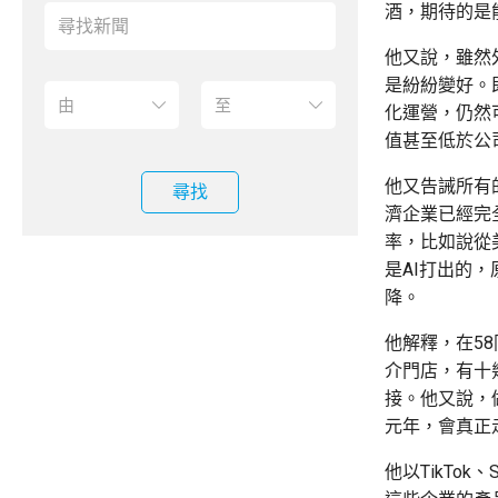
酒，期待的是
他又說，雖然
是紛紛變好。
化運營，仍然
值甚至低於公
他又告誡所有
尋找
濟企業已經完
率，比如說從
是AI打出的
降。
他解釋，在5
介門店，有十
接。他又說，
元年，會真正
他以TikTo