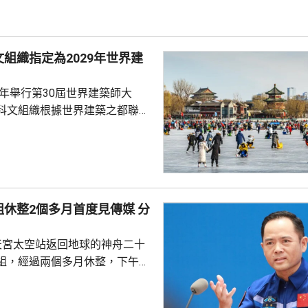
白宮都未對報道置評。
組織指定為2029年世界建
9年舉行第30屆世界建築師大
科文組織根據世界建築之都聯合
指定北京為2029年「世界建築之
未來的城市可持續發展願景，憑
合的傑出能力而獲此稱號。而北
建築遺產、蓬勃的城市轉型、面
休整2個多月首度見傳媒 分
願景，必將激發新一輪國際對
建築在提升人民生活質素，以及
天宮太空站返回地球的神舟二十
同遺產方面所發揮的...
組，經過兩個多月休整，下午在
行記者會，分享在太空的經歷。
在太空度過210天，創造中國單