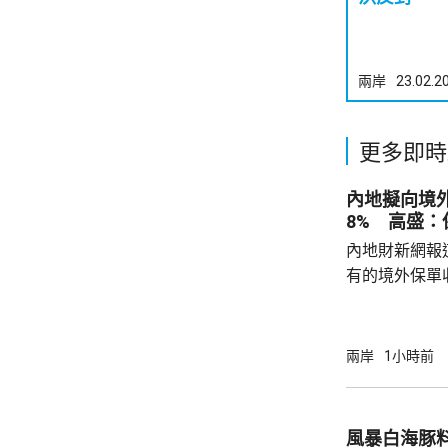
兩岸
23.02.2
更多即時
內地擬向境外
8% 高盛
內地財新網報
有的境外保單
香港保單的分
指，北京及杭
施未普遍推行
兩岸
1小時前
消息拖累保險
誠股價一度急
市跌4.7%，
風暴白海豚