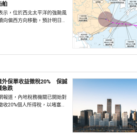
邦保險(01299.HK)跌逾8%，
船舶
表示，位於西北太平洋的強颱風
續向偏西方向移動，預計明日日
島後移入東海，逐漸向華東沿海
象台發布颱風藍色預警。國家海
海浪橙色警報，預料未來一日東
6至10米巨浪，浙江近岸海域將
大浪。 廣東海事局決定
起，對經過台灣海峽南口北上的
管制，呼籲船舶選擇安全水域避
外保單收益徵稅20% 保誠
安全。
價急跌
網報道，內地稅務機關已開始對
徵收20%個人所得稅，以堵塞以
。報道引述稅務律師和香港保險
京和杭州已有徵稅案例，徵稅對
益和預繳保費利息收益。報道引
指，目前被徵稅的案例沒有明確