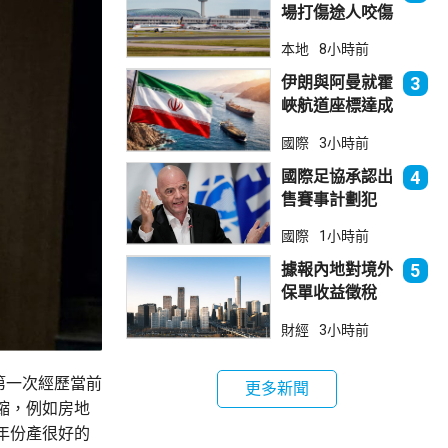
場打傷途人咬傷
警員 被新加坡
本地
8小時前
法院判囚
伊朗與阿曼就霍
3
峽航道座標達成
一致 新航道大
國際
3小時前
部分途經伊朗領
海
國際足協承認出
4
售賽事計劃犯
錯 惟仍全力支
國際
1小時前
持恩芬天奴
據報內地對境外
5
保單收益徵稅
20% 保誠滙控
財經
3小時前
倫敦股價急跌
第一次經歷當前
更多新聞
縮，例如房地
年份產很好的