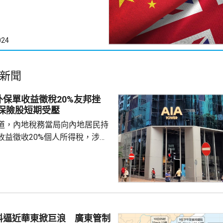
024
新聞
保單收益徵稅20%友邦挫
：保險股短期受壓
道，內地稅務當局向內地居民持
收益徵收20%個人所得稅，涉及
紅及預繳保費利息等收益。報道
州已有初步執法個案，但目前措
，具體適用範圍有待官方說明。
及銀行股表現。在英國上市的保
跌13%，滙豐倫敦亦曾跌7%，收
渣打倫敦曾跌7%，收市跌1.6%。
料逼近華東掀巨浪 廣東管制