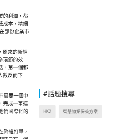
業的利潤，都
低成本，精細
在部份企業市
，原來的新經
多環節的效
話，第一個都
人數反而下
#話題搜尋
不需要一個中
，完成一筆連
他們國際化的
HK2
智慧物業保養方案
們在降維打擊，