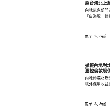
至於今早港股，友
經台海北上
報71...
內地氣象部門
「白海豚」繼
間穿過琉球群
靠近。中央氣
洋預報台發布
兩岸
2小時前
海東部將出現
出現2至3米的中浪到
今日下午6時
船舶實施交通
據報內地對境
風，保障海上
滙控倫敦股
內地傳媒財新
境外保單收益
往的監管漏洞
業人士指，北
象包括分紅收
兩岸
3小時前
述保險業人士