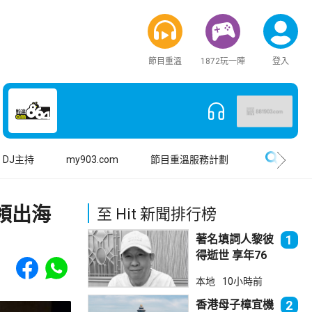
節目重溫
1872玩一陣
登入
搜尋
DJ主持
my903.com
節目重溫服務計劃
領出海
至 Hit 新聞排行榜
著名填詞人黎彼
1
得逝世 享年76
Share to Facebook
Share to WhatsApp
歲
本地
10小時前
香港母子樟宜機
2