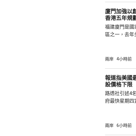
標準，並非市
廈門加強以
稅，可能取決
香港五年規
的效率；若保
福建廈門是國
區之一，去年
民幣，按年增長
元人民幣，按
創新科技引領
兩岸
4小時前
驗室等，預料科研
用沿海城市天
報道指美國
級海洋高新園
設價格下限
運」模式，累
路透社引述4
點推進項目，總.
府最快星期四
15%關稅，
以及太陽能板等設
太陽能板和半
兩岸
6小時前
相信是針對中