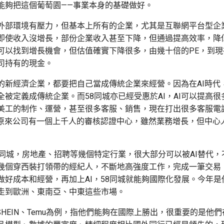
能夠把這個葡萄園——事業本身的基礎做好。
外部環境有壓力，但基本上所有的企業，尤其是互聯網平台型企
即使收入沒增長，部份企業收入甚至下降，但通過提高效率，降
可以找到增長機會，但估值確實下降很多，由幾十倍的PE，到現
司持有的現金。
的新經濟企業，都要把自己當成傳統企業來經營。因為在AI時代
全被定義成傳統企業。而58同城亦已經受惠於AI，AI可以提高很
美工的制作、運營，甚至很多客服、銷售，現在打出很多客服電
，原來公司有一個上千人的審核認證中心，雖然業務增長，但中心
8同城，房地產、招聘等幾個特定行業，很大部分可以被AI替代，
幾個穿西裝打領帶的經紀人，不斷地高強度工作，完成一筆交易
做好成本和經營，再加上AI，58同城就能夠國際化發展。今年是
走到歐洲、東南亞、中東這些市場。
k、SHEIN、Temu為例，指他們能夠在國際上勝出，很重要的是他