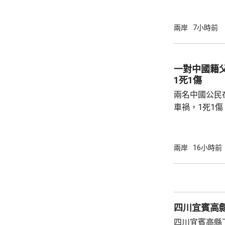
能源，解決水電供應問
萬 要求研發大黃
兩岸
7小時前
國東南沿海，
第二長，擁有
的港灣，其中
一對中國籍
都澳等。 在三都澳，有漁民看中當地水質、水
1死1傷
流和水溫適合，設
兩名中國公民
車禍，1死1
傳媒報道，死
單車去到一處
歲父親當場死
兩岸
16小時前
治。死者遺體
國駐泰國大使
後，已聯繫辦
者，妥善保存
四川宜賓高縣
內的親屬，將為
四川宜賓高縣