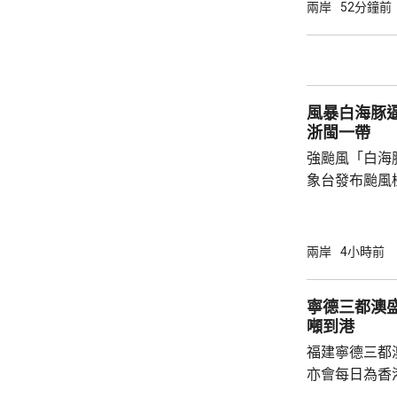
決表示歡迎，
兩岸
52分鐘前
帶來的不利影
後，事實終將不辯自明。
里巴巴、百度
中國軍方的實體
風暴白海豚
浙閩一帶
強颱風「白海
象台發布颱風
至周一清晨將
登陸，風暴中
級，陣風15
兩岸
4小時前
未來一日將有
雨，雨量達10
寧德三都澳盛
區仍有暴雨，
噸到港
400毫米，浙
福建寧德三都
上海市氣象台指
亦會每日為香
斥資200萬