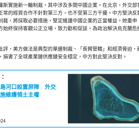
羅斯實施新一輪制裁，其中涉及多間中國企業。在北京，外交部
正常的經貿合作不針對第三方，也不受第三方干擾。中方堅決反
制裁，將採取必要措施，堅定維護中國企業的正當權益。她重申
方始終保持客觀公正立場，致力勸和促談，為政治解決烏克蘭危
批評，美方做法是典型的單邊制裁、「長臂管轄」和經濟脅迫，
，損害了全球產業鏈供應鏈安全穩定，中方對此堅決反對。
：
島河口設置屏障 外交
施維護領土主權
024