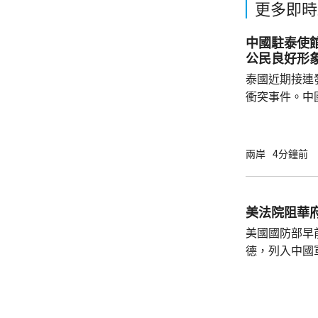
更多即時
中國駐泰使
公民良好形
泰國近期接連
衝突事件。中
到泰國的公民
參與活動，自
定，文明旅遊
兩岸
4分鐘前
形象，並尊重
泰一家親」傳統友誼。 使館
公民要提前做
美法院阻華
場、拍攝、攜
美國國防部早
法權益受到侵害
德，列入中國
院挑戰華府的
裁定，國防部
性，並頒令阻