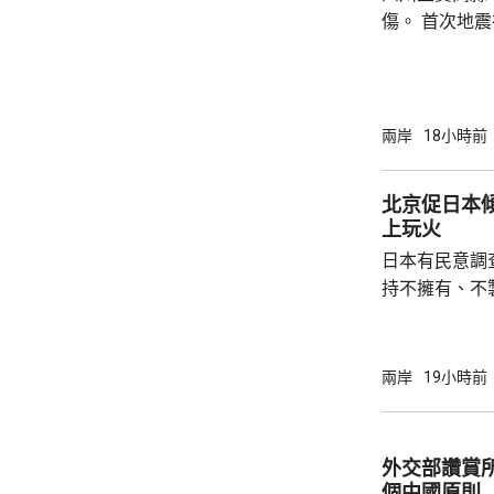
傷。 首次地震在1時許發生，強度是4.9級，4
時後再錄得一
死，另有6人
屋倒塌，有約
部緊急調集17
兩岸
18小時前
震區電力、通
運行正常。 當局指，抗震救災各項工作正在緊
北京促日本
張有序進行，
上玩火
日本有民意調
持不擁有、不
原則」；另有
至日本的「核
言人林劍回應
兩岸
19小時前
民意的鮮明反
榮的珍惜。日
圖突破「無核
外交部讚賞
日益膨脹的政
個中國原則