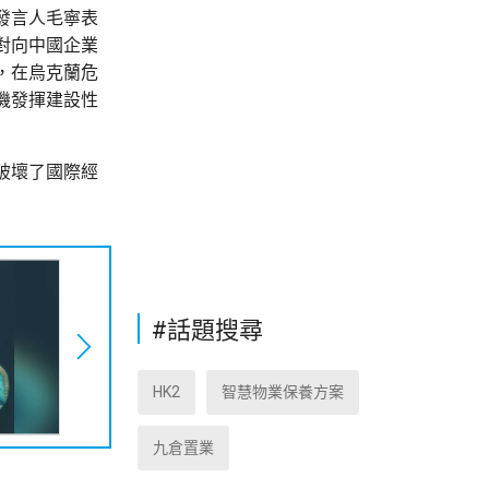
發言人毛寧表
對向中國企業
，在烏克蘭危
機發揮建設性
破壞了國際經
#話題搜尋
HK2
智慧物業保養方案
九倉置業