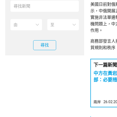
美國日前對俄
示，中俄開展
實施非法單邊
機問題上，中
作用。
商務部發言人
尋找
貿規則和秩序
下一篇新聞
中方在黃岩
部：必要措
兩岸
26.02.2