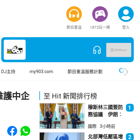
節目重溫
1872玩一陣
登入
搜尋
DJ主持
my903.com
節目重溫服務計劃
維護中企
至 Hit 新聞排行榜
穆斯林三國簽防
1
務協議 伊朗︰
不會為沙特帶來
Share to Facebook
Share to WhatsApp
國際
3小時前
安全
北部灣低壓區增
2