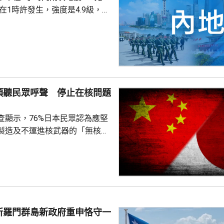
次3級地震，1人被倒塌的牆壓
輕傷。當局排查顯示，無主體房
100間屋受損。市抗震救災指揮
支救援力量合共180多人救災。
信、燃氣、水利和居民供水設施
傾聽民眾呼聲 停止在核問題
當地社會秩序穩定。
查顯示，76%日本民眾認為應堅
製造及不運進核武器的「無核三
77%民眾反對美國將核武器部署
共享」構想。在北京，外交部發
指，民調結果充分反映日本主流
核立場，對來之不易的和平與繁
本官員公然炒作「核選項」、試
三原則」，暴露出日本右翼勢力
所羅門群島新政府重申恪守一
治、軍事野心，是拿一億多日本