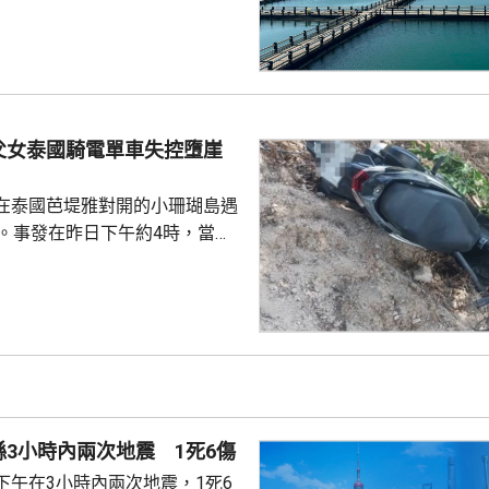
題。 習近平批示60
魚人工繁殖技術 福建位於中
海岸線長達3320多公里，屬全國
豐富海洋資源。省內有22個較大
6個是深水港，包括廈門港和三
父女泰國騎電單車失控墮崖
...
在泰國芭堤雅對開的小珊瑚島遇
傷。事發在昨日下午約4時，當地
者是一對父女，當時騎租用的電
彎位落斜時，失控跌落懸崖，51
亡，年約30歲的女兒受傷送院救
安放在醫院，等待家屬認領。 中
館表示，收到中國公民傷亡信息
案警局及醫院，要求積極救治傷
死者遺體。使館已聯繫死者在國
3小時內兩次地震 1死6傷
家屬在泰國善後提...
下午在3小時內兩次地震，1死6