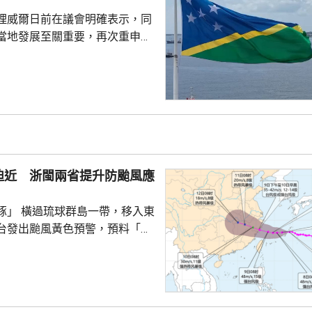
人民的未來豪賭。 林劍指出，民心不...
理威爾日前在議會明確表示，同
當地發展至關重要，再次重申所
府將恪守一個中國原則。在北
言人林劍回應指，世界上只有一
是中國領土不可分割的一部分，
門群島新政府重申堅定恪守一個
有力維護雙邊關係政治基礎，亦
供了必要條件。 林劍表示，
門群島持續深化新時代相互尊
迫近 浙閩兩省提升防颱風應
的全面戰略夥伴關係，推動兩
豚」 橫過琉球群島一帶，移入東
台發出颱風黃色預警，預料「白
日下午至下周一早上在浙江到福
區登陸。浙江同福建兩省先後中
，提升防颱風應急響應至三級。
預計，白海豚將在浙江寧波至福