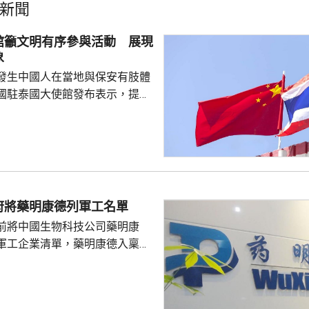
新聞
館籲文明有序參與活動 展現
象
發生中國人在當地與保安有肢體
國駐泰國大使館發布表示，提醒
要遵守當地法律法規，文明有序
覺服從活動現場秩序和管理規
、禮貌待人，展現中國公民良好
當地民眾，珍惜和自覺維護「中
又指，參與活動的
好準備，了解活動規則，包括入
府將藥明康德列軍工名單
帶物品等要求，如發生糾紛或合
前將中國生物科技公司藥明康
，應保持冷靜，依法理性維...
軍工企業清單，藥明康德入稟法
決定。美國聯邦地區法院星期五
欠缺證據，證明有關決定的合理
止執行決定。藥明康德對法院裁