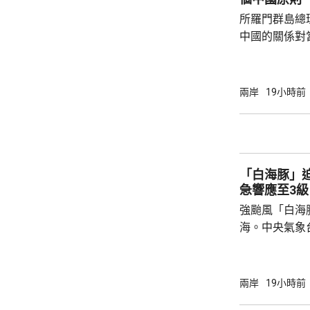
所羅門群島總
中國的關係對
羅門群島新政
京，外交部發
個中國，台灣
兩岸
19小時前
中方讚賞所羅
中國原則，將
為深化彼此合作提
中方願同所羅
「白海豚」
重、共同發展
急響應至3級
國...
強颱風「白海
海。中央氣象
海豚」可能後
建北部沿海地
午及下午4時
兩岸
19小時前
福建省氣象台