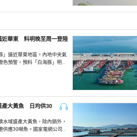
認為此舉減輕公司被列入名單所
響，相信在客觀公平的司法審訊
 美國國防部6月將阿
及比亞迪等中國企業，列為支援
，多間被列入名單的公司事...
逼近華東 料明晚至周一登陸
豚」逼近華東地區。內地中央氣
橙色預警，預料「白海豚」明晚
在浙江舟山到福建福鼎一帶沿海
心經過的海域風力將達13至15
至17級；浙江、上海、江蘇等地，
大到暴雨，局部地區會有大暴
0至220毫米；未來三日華東地
產大黃魚 日均供30
部分地區累計雨量可達200至
江東部局部更將超過600毫米。
澳水域盛產大黃魚，除內銷外，
，「白海豚...
港供應30噸魚。國家電網公司就
元人民幣，為當地漁民提供可再生