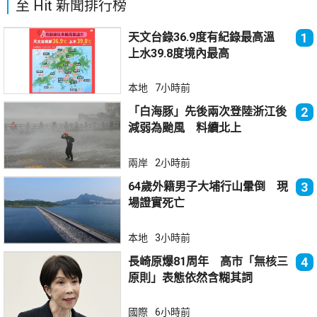
至 Hit 新聞排行榜
天文台錄36.9度有紀錄最高溫
1
上水39.8度境內最高
本地
7小時前
「白海豚」先後兩次登陸浙江後
2
減弱為颱風 料續北上
兩岸
2小時前
64歲外籍男子大埔行山暈倒 現
3
場證實死亡
本地
3小時前
長崎原爆81周年 高市「無核三
4
原則」表態依然含糊其詞
國際
6小時前