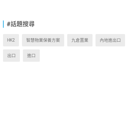
#話題搜尋
HK2
智慧物業保養方案
九倉置業
內地進出口
出口
進口