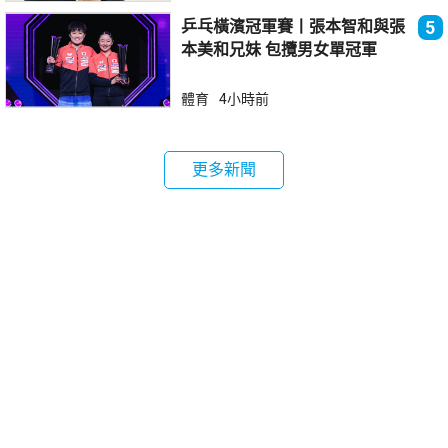
乒乓橫濱冠軍賽丨張本智和與張
5
本美和兄妹 包攬男女單冠軍
體育
4小時前
更多新聞