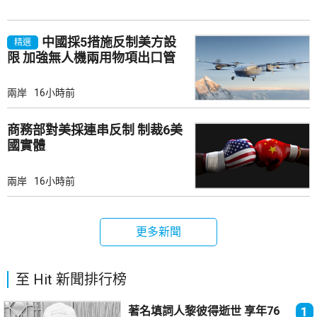
中國採5措施反制美方設
精選
限 加強無人機兩用物項出口管
制
兩岸
16小時前
商務部對美採連串反制 制裁6美
國實體
兩岸
16小時前
更多新聞
至 Hit 新聞排行榜
著名填詞人黎彼得逝世 享年76
1