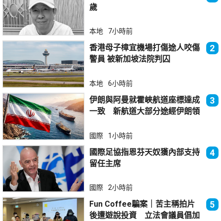
歲
本地
7小時前
香港母子樟宜機場打傷途人咬傷
2
警員 被新加坡法院判囚
本地
6小時前
伊朗與阿曼就霍峽航道座標達成
3
一致 新航道大部分途經伊朗領
海
國際
1小時前
國際足協指恩芬天奴獲內部支持
4
留任主席
國際
2小時前
Fun Coffee騙案｜苦主稱拍片
5
後遭遊說投資 立法會議員倡加