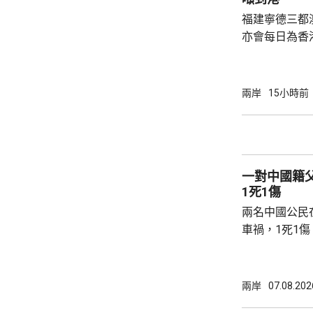
福建寧德三都
亦會每日為香
斥資200萬
能源，解決水電供應問
萬 要求研發大黃
兩岸
15小時前
國東南沿海，
第二長，擁有
的港灣，其中
都澳等。 在三都澳，有漁民看中當地水質、水
一對中國籍
流和水溫適合，設
1死1傷
兩名中國公民
車禍，1死1
傳媒報道，死
單車去到一處
歲父親當場死
兩岸
07.08.202
治。死者遺體