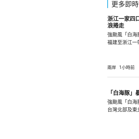
更多即時
浙江一家四
浪捲走
強颱風「白海
福建至浙江一
一家四口無視
男童被大浪捲
是一家人的兩
兩岸
1小時前
四人試圖通過
浪消退後只有
石塘鎮政府證
「白海豚」
強颱風「白海
台灣北部及東
塌，亦有建築
現龍捲風；基
浸，水深至小腿。 氣象部門預測，