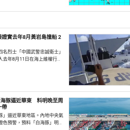
，暴風圈亦有縮小趨勢，但中部
會有豪雨，新北市山區、桃園、
區昨日起至下星期二的總雨量可
。連江縣明日停工停課，海空交通
證實去年8月黃岩島撞船 2
四名烈士「中國武警忠誠衛士」
人去年8月11日在海上維權行動
國海警船當日在黃岩島追逐菲律
與解放軍軍艦相撞的時間吻合，
一年首次間接證實撞船事件造成
人事務部主管
網」資料顯示，22歲的衣昕玉在
白海豚逼近華東 料明晚至周
日參與南海一線維權行動犧牲，被
一帶
25歲的程龍同日在海上維權行動
豚」逼近華東地區。內地中央氣
樣追記一等功。...
橙色預警，預料「白海豚」明晚
在浙江舟山到福建福鼎一帶沿海