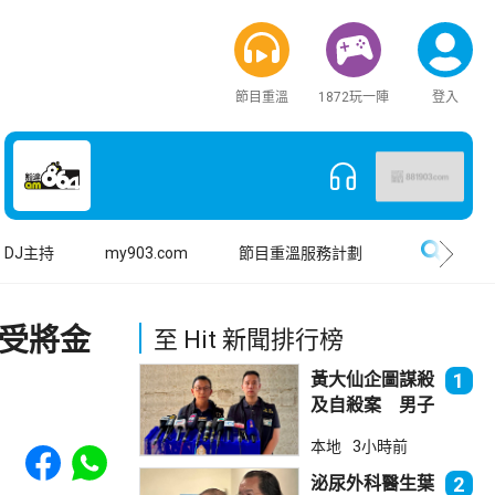
節目重溫
1872玩一陣
登入
搜尋
DJ主持
my903.com
節目重溫服務計劃
受將金
至 Hit 新聞排行榜
黃大仙企圖謀殺
1
及自殺案 男子
斬傷樓上街坊後
Share to Facebook
Share to WhatsApp
本地
3小時前
墮樓亡
泌尿外科醫生葉
2