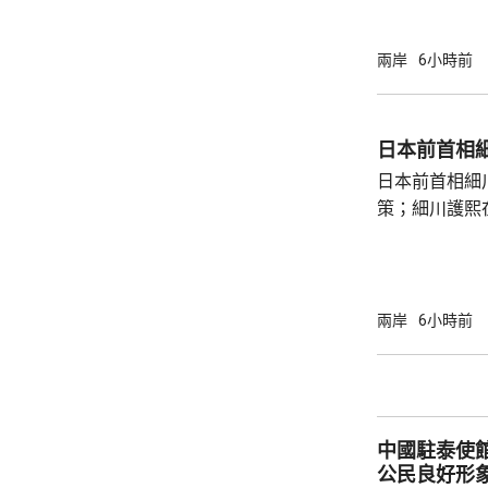
登陸，風暴中
級，陣風15
兩岸
6小時前
未來一日將有
雨，雨量達10
區仍有暴雨，
日本前首相
400毫米，浙
日本前首相細
上海市氣象台指
策；細川護熙
秋》月刊撰文
事論，令日中
正給日本國民
施，打破僵局
兩岸
6小時前
為，高市在與
興奮，在處理
方面，看不出有什麼戰
修改後的新版《
中國駐泰使
公民良好形