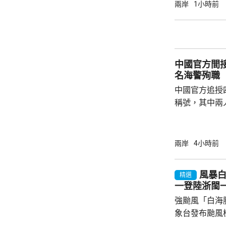
的強度將減弱
兩岸
1小時前
山區及北部將
新竹及苗栗山
達300毫米
暫停。
中國官方間接
名海警殉職
中國官方追授
稱號，其中兩
中犧牲。與中
賓船隻期間，
意味中國時隔
兩岸
4小時前
2名海警人員殉職。 中國退役軍
的「中華英烈
風暴
精選
去年8月11
一登陸浙閩
追記一等功。
強颱風「白海
中不幸犧牲，同
象台發布颱風
至周一清晨將