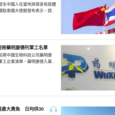
發生中國人在當地與保安有肢體
國駐泰國大使館發布表示，提醒
要遵守當地法律法規，文明有序
覺服從活動現場秩序和管理規
、禮貌待人，展現中國公民良好
當地民眾，珍惜和自覺維護「中
又指，參與活動的
府將藥明康德列軍工名單
好準備，了解活動規則，包括入
前將中國生物科技公司藥明康
帶物品等要求，如發生糾紛或合
軍工企業清單，藥明康德入稟法
，應保持冷靜，依法理性維...
決定。美國聯邦地區法院星期五
欠缺證據，證明有關決定的合理
止執行決定。藥明康德對法院裁
認為此舉減輕公司被列入名單所
響，相信在客觀公平的司法審訊
 美國國防部6月將阿
及比亞迪等中國企業，列為支援
產大黃魚 日均供30
，多間被列入名單的公司事...