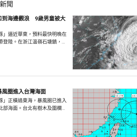
新聞
口到海邊觀浪 9歲男童被大
豚」逼近華東，預料最快明晚在
帶登陸。在浙江溫嶺石塘鎮，有
警告到海邊觀浪，當中一名9歲
走。網上傳流的影片見到，據報
名成人及兩名小童在海邊觀浪，
海堤折返時被大浪擊中倒地，大
三人站起，一名男童不知所蹤。
實事件，指正搜尋失蹤男童。
暴風圈進入台灣海面
豚」正橫過東海，暴風圈已進入
北部海面。台北有樹木及圍欄倒
物輕微受損。新北市淡水下午出
隆市有海水倒灌，部份道路水
「白海豚」