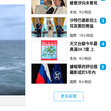
維晉涉向未曾見
面病人開藥 醫
本地
9小時前
委會繼續聆訊
沙特巴基斯坦土
3
耳其簽防務協
議 伊朗籲穆斯
國際
10小時前
林團結
天文台錄今年最
4
高溫34.7度 上
水38.5度
本地
4小時前
據報華府評估俄
5
羅斯或於5年內
發動攻擊 測試
國際
8小時前
北約集體防禦
更多新聞