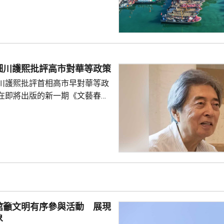
心經過的海域風力將達13至15
至17級；浙江、上海、江蘇等地，
大到暴雨，局部地區會有大暴
0至220毫米；未來三日華東地
部分地區累計雨量可達200至
細川護熙批評高市對華等政策
江東部局部更將超過600毫米。
川護熙批評首相高市早對華等政
，「白海豚...
在即將出版的新一期《文藝春
指，高市去年在國會發表台灣有
關係惡化，嚴重降溫的日中關係
帶來巨大損失。高市未有採取措
，難免被批評是不負責任。他認
美國總統特朗普會面時顯得過於
對美中的距離感和如何保持平衡
略。 對於上月國會通過
皇室典範》，細川批評是執...
館籲文明有序參與活動 展現
象