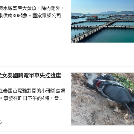
澳水域盛產大黃魚，除內銷外，
港供應30噸魚。國家電網公司就
元人民幣，為當地漁民提供可再生
題。 習近平批示60
魚人工繁殖技術 福建位於中
海岸線長達3320多公里，屬全國
豐富海洋資源。省內有22個較大
6個是深水港，包括廈門港和三
父女泰國騎電單車失控墮崖
...
在泰國芭堤雅對開的小珊瑚島遇
傷。事發在昨日下午約4時，當地
者是一對父女，當時騎租用的電
彎位落斜時，失控跌落懸崖，51
亡，年約30歲的女兒受傷送院救
6
安放在醫院，等待家屬認領。 中