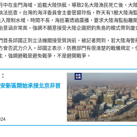
月中在金門海域，追截大陸快艇，導致2名大陸漁民死亡後，大
執法巡查。台灣的海洋委員會主委管碧玲指，昨天有1艘大陸海
進入限制水域，時間不長，海巡署透過廣播，要求大陸海監船離
治意涵非常高，強調不願意接受大陸企圖把釣魚島的模式帶到廈
門首長邱國正到立法機關接受質詢前，被記者問到，若大陸海警
方會否武力介入。邱國正表示，防務部門有很清楚的戰備規定，
生，強調避戰是避免戰爭，不是避開戰爭。
：
安新區開始承接北京非首
024