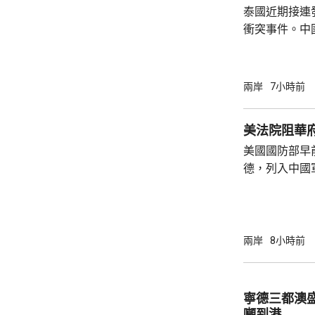
泰國近期接連
衝突事件。中
到泰國的公民
參與活動，自
定，文明旅遊
兩岸
7小時前
形象，並尊重
泰一家親」傳統友誼。 使館
美法院阻華
公民要提前做
美國國防部早
場、拍攝、攜
德，列入中國
法權益受到侵害
院挑戰華府的
裁定，國防部
性，並頒令阻
決表示歡迎，
兩岸
8小時前
帶來的不利影
後，事實終將不辯自明。
里巴巴、百度
寧德三都澳盛
中國軍方的實體
噸到港