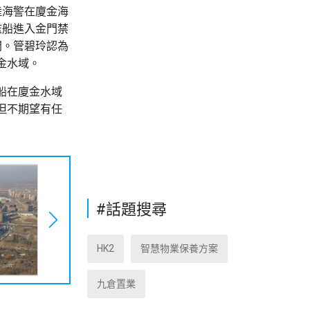
陸海警在廈金海
監船進入金門禁
開。管碧玲認為
金水域。
船在廈金水域
但不期望有任
#話題搜尋
HK2
智慧物業保養方案
九倉置業