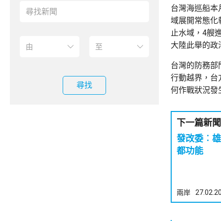
台灣海巡船本
域展開常態化
止水域，4艘
大陸此舉的政
台灣的防務部
行動越界，台
尋找
何作戰狀況發
下一篇新聞
發改委︰雄
都功能
兩岸
27.02.2