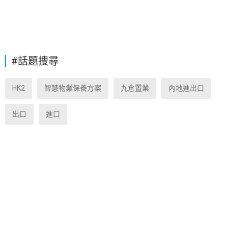
#話題搜尋
HK2
智慧物業保養方案
九倉置業
內地進出口
出口
進口