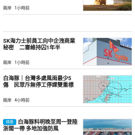
兩岸
1小時前
SK海力士前員工向中企洩商業
秘密 二審維持囚1年半
兩岸
1小時前
白海豚｜台灣多處風雨最少5
傷 民眾斥無停工停課雙重標
準
兩岸
4小時前
白海豚料明晚至周一登陸
精選
浙閩一帶 多地加強防風