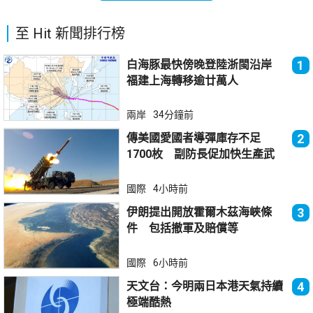
至 Hit 新聞排行榜
白海豚最快傍晚登陸浙閩沿岸
1
福建上海轉移逾廿萬人
兩岸
34分鐘前
傳美國愛國者導彈庫存不足
2
1700枚 副防長促加快生產武
器
國際
4小時前
伊朗提出開放霍爾木茲海峽條
3
件 包括撤軍及賠償等
國際
6小時前
天文台：今明兩日本港天氣持續
4
極端酷熱