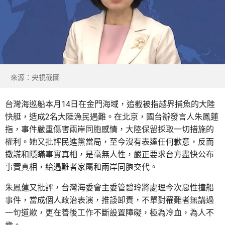
來源：央視截圖
台灣海巡船本月14日在金門海域，追截被指越界捕魚的大陸
快艇，造成2名大陸漁民遇難。在北京，國台辦發言人朱鳳蓮
指，事件嚴重傷害兩岸同胞感情，大陸保留採取一切措施的
權利。她又批評民進黨當局，至今沒有表達任何歉意，反而
撒謊和隱瞞事實真相，是毫無人性，嚴正要求台方盡快公布
事實真相，給遇難者家屬和兩岸同胞交代。
朱鳳蓮又批評，台灣海委會主委管碧玲將處理今次惡性撞船
事件，當成個人政治表演，推諉卸責，不單對罹難者無講過
一句道歉，更在善後工作不斷設置障礙，極為冷血，為人不