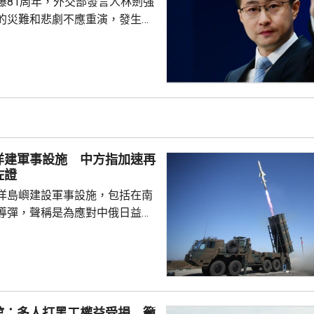
爆81周年，外交部發言人林劍強
的災難和悲劇不應重演，發生核
更應反思銘記，日本軍國主義侵
長鳴。 林劍批評，日本
篡改歷史事實，政治利用「核爆
標籤博取國際同情，刻意淡化日
家造成數千萬人民傷亡，妄圖洗
執政當局近來更企圖整軍擴武，
對日本的核保護、圖謀突破「無
洋建軍事設施 中方指加速再
相官邸高官甚至叫囂謀...
佐證
洋島嶼建設軍事設施，包括在南
導彈，聲稱是為應對中俄日益頻
。中國外交部發言人林劍批評日
加速再軍事化的又一佐證，敦促
抹黑，切實反躬自省，認真汲取
在錯誤道路越走越遠。 林劍
日本肆意侵略擴張，犯下滔天罪
館：多人打黑工權益受損 籲