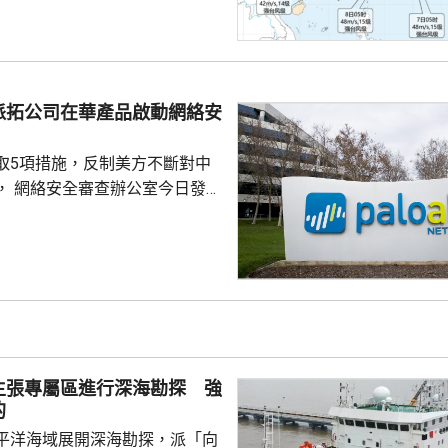
到福建北部沿岸地區登陸，風力
北移動，並逐漸減弱；亦有可能
迴旋2至3日；或北上與西風帶系
派拓公司在華產品啟動網絡安
為北方帶來時間長、範圍大的風
洋預報台發布海浪橙...
取5項措施，反制美方不斷對中
， 網絡安全審查辦公室今日發公
全公司、派拓（Palo Alto
s）在華銷售產品啟動網絡安全審查。
障關鍵信息基礎設施安全穩定運
安全風險隱患，維護國家安全，
全法》及《網絡安全法》，對派
查。 商務部昨日宣布對
反制措施，包括加強無人機相關
主張專屬區進行深海勘探 強
...
的
平洋海域展開深海勘探，派「向