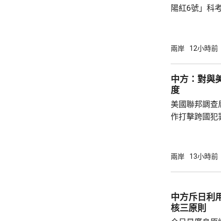
陽紅6號」科
的專屬經濟區
海底開採潛在
林劍回應說，
兩岸
12小時前
和平目的，嚴
人類對海洋的
中方：對與
益。 至於中國航母「遼寧艦」去年6月進入太
度
平洋區域，林
美國聯邦調查
防政策，中國軍
作打擊跨國犯
調，中方對與
放態度，願意
神，與美方開
兩岸
13小時前
展開聯合抓捕
詢問。
中方斥日利
核三原則