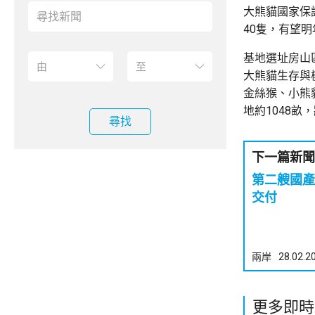
大熊貓國家保
40隻，有望
基地選址房山
大熊貓生存與
金絲猴、小熊
地約1048
尋找
下一篇新聞
第二艘國產
交付
兩岸
28.02.2
更多即時