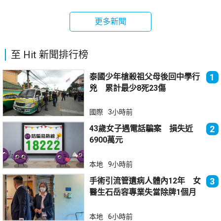
更多新聞
至 Hit 新聞排行榜
泰國少年槍殺祖父母後回中學行
1
兇 累計最少8死23傷
國際
3小時前
43歲女子遇電話騙案 損失近
2
6900萬元
本地
9小時前
手術引流管遺病人體內12年 女
3
醫生石岳容專業失當除牌1個月
本地
6小時前