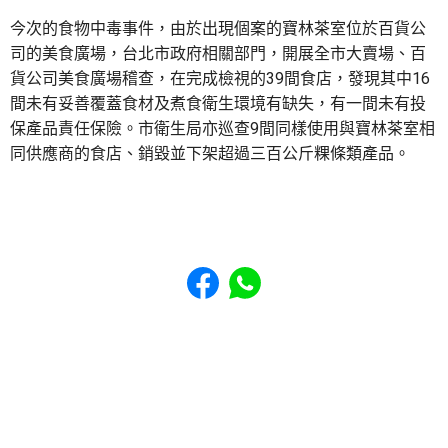
今次的食物中毒事件，由於出現個案的寶林茶室位於百貨公
司的美食廣場，台北市政府相關部門，開展全市大賣場、百
貨公司美食廣場稽查，在完成檢視的39間食店，發現其中16
間未有妥善覆蓋食材及煮食衛生環境有缺失，有一間未有投
保產品責任保險。市衛生局亦巡查9間同樣使用與寶林茶室相
同供應商的食店、銷毀並下架超過三百公斤粿條類產品。
Share to Facebook
Share to WhatsApp