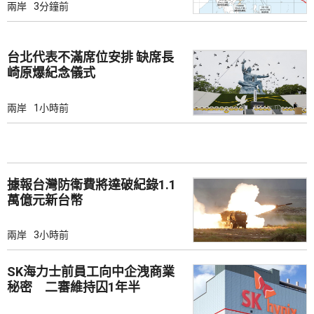
兩岸
3分鐘前
台北代表不滿席位安排 缺席長
崎原爆紀念儀式
兩岸
1小時前
據報台灣防衛費將達破紀錄1.1
萬億元新台幣
兩岸
3小時前
SK海力士前員工向中企洩商業
秘密 二審維持囚1年半