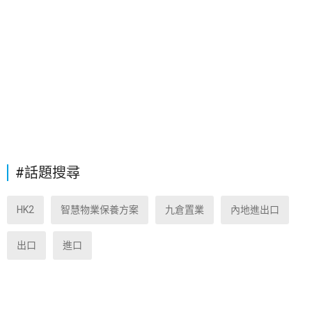
#話題搜尋
HK2
智慧物業保養方案
九倉置業
內地進出口
出口
進口