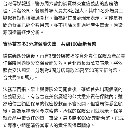
台灣傳媒報道，警方周六曾約談寶林茶室信義店的廚房助
理、清潔公司、餐廳外場人員共8名證人，其中1名外場員工
疑似有短暫接觸過食材。衛福部首長薛瑞元表示，可能是有
問題食品已經全數用完，亦不排除烹飪過程產生毒素，污染
源頭還需逐步分析。
寶林茶室多3分店保險失效 共罰100萬新台幣
繼信義區分店後，再有3間分店被揭發意外責任保險及產品責
任保險因逾期欠交保費而失效。台北市長蔣萬安表示，將依
照食安法規定，分別對3間分店罰款25萬至50萬元新台幣，
合共罰100萬元。
法務部門指，早上與保險公司開會後，確認首先出現個案的
信義區分店，有包含在美食廣場的公共意外責任保險內；雖
然賠償金額因保單的保密條款而不會公開，但當局得悉金額
後，認為足夠應付今次索償。承保的保險公司就表示，保單
就食品中毒責任的單一事故，最多賠4000萬元新台幣，已成
立專家小組釐清各當事人的責任與保單關係。