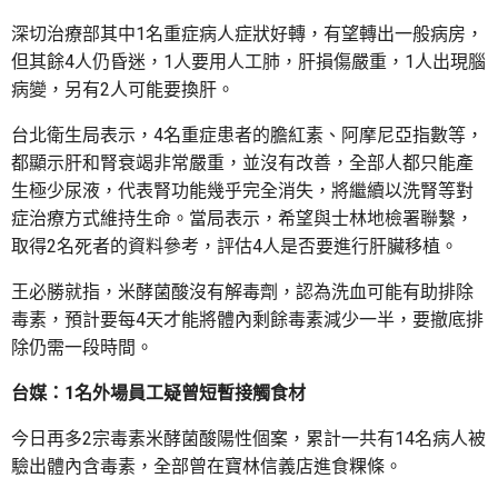
深切治療部其中1名重症病人症狀好轉，有望轉出一般病房，
但其餘4人仍昏迷，1人要用人工肺，肝損傷嚴重，1人出現腦
病變，另有2人可能要換肝。
台北衛生局表示，4名重症患者的膽紅素、阿摩尼亞指數等，
都顯示肝和腎衰竭非常嚴重，並沒有改善，全部人都只能產
生極少尿液，代表腎功能幾乎完全消失，將繼續以洗腎等對
症治療方式維持生命。當局表示，希望與士林地檢署聯繫，
取得2名死者的資料參考，評估4人是否要進行肝臟移植。
王必勝就指，米酵菌酸沒有解毒劑，認為洗血可能有助排除
毒素，預計要每4天才能將體內剩餘毒素減少一半，要撤底排
除仍需一段時間。
台媒：1名外場員工疑曾短暫接觸食材
今日再多2宗毒素米酵菌酸陽性個案，累計一共有14名病人被
驗出體內含毒素，全部曾在寶林信義店進食粿條。