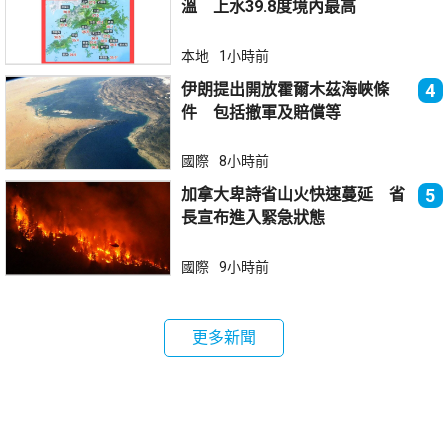
溫 上水39.8度境內最高
本地
1小時前
伊朗提出開放霍爾木茲海峽條
4
件 包括撤軍及賠償等
國際
8小時前
加拿大卑詩省山火快速蔓延 省
5
長宣布進入緊急狀態
國際
9小時前
更多新聞