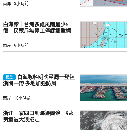
兩岸
3小時前
白海豚｜台灣多處風雨最少5
傷 民眾斥無停工停課雙重標
準
兩岸
6小時前
白海豚料明晚至周一登陸
精選
浙閩一帶 多地加強防風
兩岸
18小時前
浙江一家四口到海邊觀浪 9歲
男童被大浪捲走