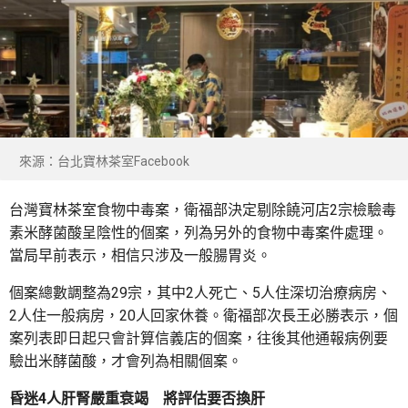
來源：台北寶林茶室Facebook
台灣寶林茶室食物中毒案，衛福部決定剔除饒河店2宗檢驗毒
素米酵菌酸呈陰性的個案，列為另外的食物中毒案件處理。
當局早前表示，相信只涉及一般腸胃炎。
個案總數調整為29宗，其中2人死亡、5人住深切治療病房、
2人住一般病房，20人回家休養。衛福部次長王必勝表示，個
案列表即日起只會計算信義店的個案，往後其他通報病例要
驗出米酵菌酸，才會列為相關個案。
昏迷4人肝腎嚴重衰竭 將評估要否換肝