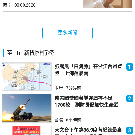
兩岸
08.08.2026
更多新聞
至 Hit 新聞排行榜
強颱風「白海豚」在浙江台州登
1
陸 上海落暴雨
兩岸
3分鐘前
傳美國愛國者導彈庫存不足
2
1700枚 副防長促加快生產武
器
國際
6小時前
天文台下午錄36.9度有紀錄最高
3