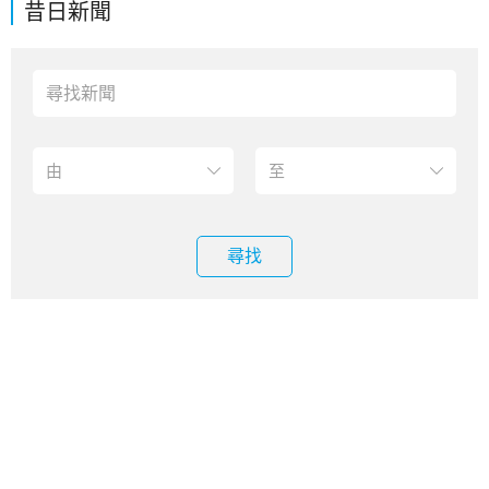
昔日新聞
尋找