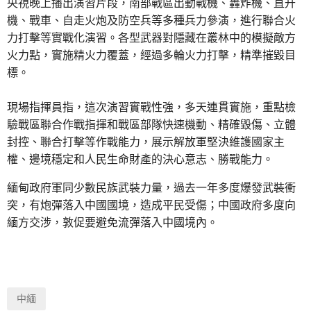
央視晚上播出演習片段，南部戰區出動戰機、轟炸機、直升
機、戰車、自走火炮及防空兵等多種兵力參演，進行聯合火
力打擊等實戰化演習。各型武器對隱藏在叢林中的模擬敵方
火力點，實施精火力覆蓋，經過多輪火力打擊，精準摧毀目
標。
現場指揮員指，這次演習實戰性強，多天連貫實施，重點檢
驗戰區聯合作戰指揮和戰區部隊快速機動、精確毀傷、立體
封控、聯合打擊等作戰能力，展示解放軍堅決維護國家主
權、邊境穩定和人民生命財產的決心意志、勝戰能力。
緬甸政府軍同少數民族武裝力量，過去一年多度爆發武裝衝
突，有炮彈落入中國國境，造成平民受傷；中國政府多度向
緬方交涉，敦促要避免流彈落入中國境內。
中緬