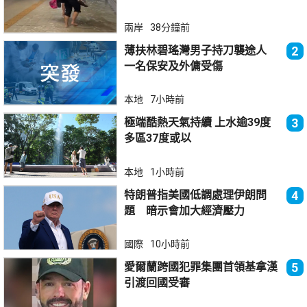
兩岸
38分鐘前
薄扶林碧瑤灣男子持刀襲途人
2
一名保安及外傭受傷
本地
7小時前
極端酷熱天氣持續 上水逾39度
3
多區37度或以
本地
1小時前
特朗普指美國低調處理伊朗問
4
題 暗示會加大經濟壓力
國際
10小時前
愛爾蘭跨國犯罪集團首領基拿漢
5
引渡回國受審