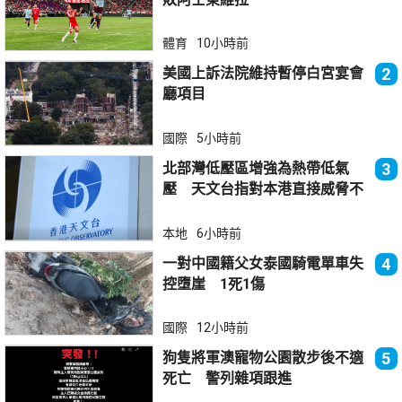
體育
10小時前
美國上訴法院維持暫停白宮宴會
2
廳項目
國際
5小時前
北部灣低壓區增強為熱帶低氣
3
壓 天文台指對本港直接威脅不
大
本地
6小時前
一對中國籍父女泰國騎電單車失
4
控墮崖 1死1傷
國際
12小時前
狗隻將軍澳寵物公園散步後不適
5
死亡 警列雜項跟進