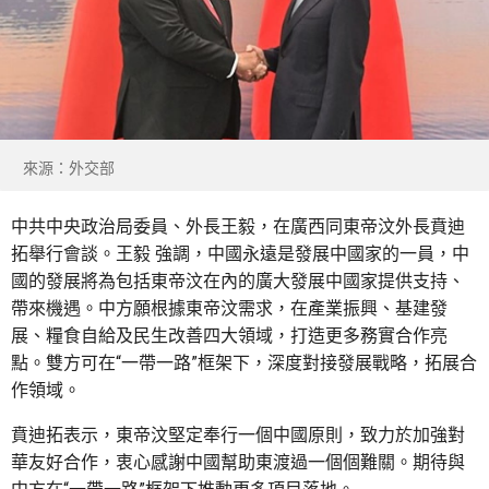
來源：外交部
中共中央政治局委員、外長王毅，在廣西同東帝汶外長賁迪
拓舉行會談。王毅 強調，中國永遠是發展中國家的一員，中
國的發展將為包括東帝汶在內的廣大發展中國家提供支持、
帶來機遇。中方願根據東帝汶需求，在產業振興、基建發
展、糧食自給及民生改善四大領域，打造更多務實合作亮
點。雙方可在“一帶一路”框架下，深度對接發展戰略，拓展合
作領域。
賁迪拓表示，東帝汶堅定奉行一個中國原則，致力於加強對
華友好合作，衷心感謝中國幫助東渡過一個個難關。期待與