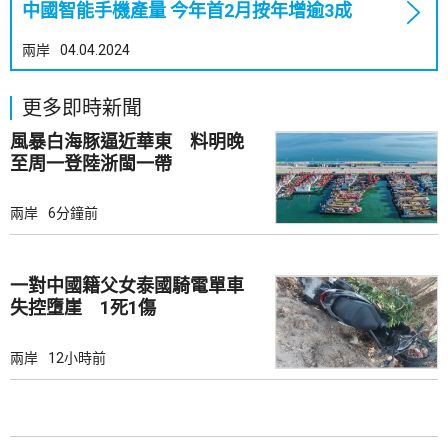
中國智能手機產量 今年首2月按年增逾3成
兩岸
04.04.2024
更多即時新聞
風暴白海豚逼近華東 料明晚
至周一登陸浙閩一帶
兩岸
6分鐘前
一對中國籍父女泰國騎電單車
失控墮崖 1死1傷
兩岸
12小時前