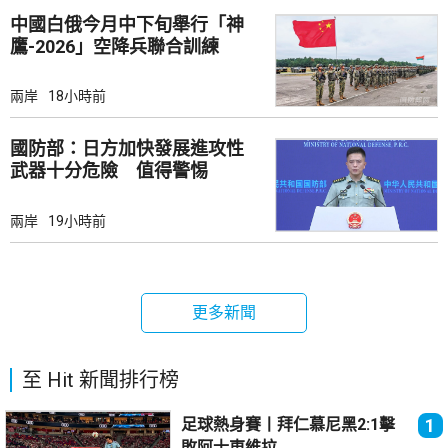
中國白俄今月中下旬舉行「神
鷹-2026」空降兵聯合訓練
兩岸
18小時前
國防部：日方加快發展進攻性
武器十分危險 值得警惕
兩岸
19小時前
更多新聞
至 Hit 新聞排行榜
足球熱身賽丨拜仁慕尼黑2:1擊
1
敗阿士東維拉