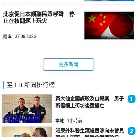
北京促日本傾聽民眾呼聲 停
止在核問題上玩火
兩岸
07.08.2026
更多新聞
至 Hit 新聞排行榜
黃大仙企圖謀殺及自殺案 男子
1
斬傷樓上街坊後墮樓亡
本地
1小時前
泌尿外科醫生葉維晉涉向未曾見
2