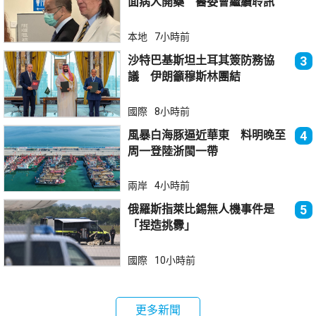
面病人開藥 醫委會繼續聆訊
本地
7小時前
沙特巴基斯坦土耳其簽防務協
3
議 伊朗籲穆斯林團結
國際
8小時前
風暴白海豚逼近華東 料明晚至
4
周一登陸浙閩一帶
兩岸
4小時前
俄羅斯指萊比錫無人機事件是
5
「捏造挑釁」
國際
10小時前
更多新聞