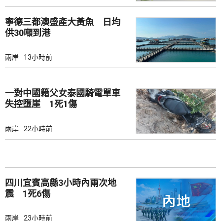
寧德三都澳盛產大黃魚 日均
供30噸到港
兩岸
13小時前
一對中國籍父女泰國騎電單車
失控墮崖 1死1傷
兩岸
22小時前
四川宜賓高縣3小時內兩次地
震 1死6傷
兩岸
23小時前