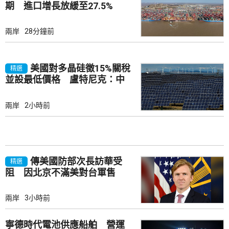
期 進口增長放緩至27.5%
兩岸
28分鐘前
美國對多晶硅徵15%關稅
精選
並設最低價格 盧特尼克：中
國無法再傾銷
兩岸
2小時前
傳美國防部次長訪華受
精選
阻 因北京不滿美對台軍售
兩岸
3小時前
寧德時代電池供應船舶 營運