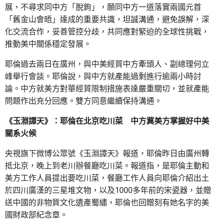
展，不尋求同中方「脫鉤」，願同中方一道落實兩國元首
「舊金山會晤」達成的重要共識，坦誠溝通，避免誤解，深
化交流合作，妥善管控分歧，共同應對緊迫的全球性挑戰，
推動美中關係穩定發展。
耶倫過去兩日在廣州，與中美經貿中方牽頭人、副總理何立
峰舉行會談。耶倫說，與中方就產能過剩進行逾兩小時討
論。中方就美方對華經貿限制措施表達嚴重關切，並就產能
問題作出充分回應。雙方同意繼續保持溝通。
《玉淵譚天》：耶倫在北京吃川菜 中方冀美方掌握好中美
關系火候
央視旗下微博公眾號《玉淵譚天》報道，耶倫昨日由廣州轉
抵北京，晚上到老川辦餐廳吃川菜。報道指，是耶倫主動和
美方工作人員提出要吃川菜，餐廳工作人員向耶倫介紹出土
於四川廣漢的三星堆文物，以及1000多年前的宋瓷器，並贈
送中國的非物質文化遺產蜀繡，耶倫也回贈刻有她名字的美
國財政部紀念章。