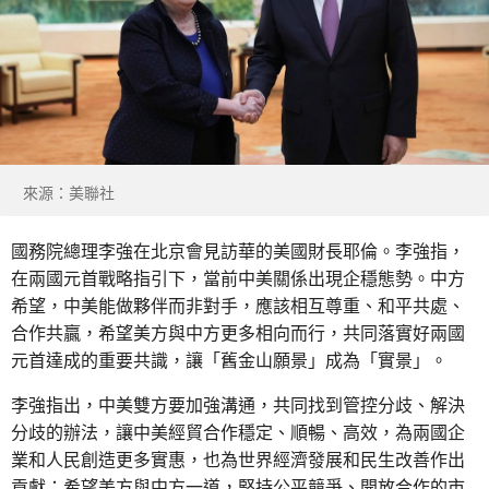
來源：美聯社
國務院總理李強在北京會見訪華的美國財長耶倫。李強指，
在兩國元首戰略指引下，當前中美關係出現企穩態勢。中方
希望，中美能做夥伴而非對手，應該相互尊重、和平共處、
合作共贏，希望美方與中方更多相向而行，共同落實好兩國
元首達成的重要共識，讓「舊金山願景」成為「實景」。
李強指出，中美雙方要加強溝通，共同找到管控分歧、解決
分歧的辦法，讓中美經貿合作穩定、順暢、高效，為兩國企
業和人民創造更多實惠，也為世界經濟發展和民生改善作出
貢獻；希望美方與中方一道，堅持公平競爭、開放合作的市