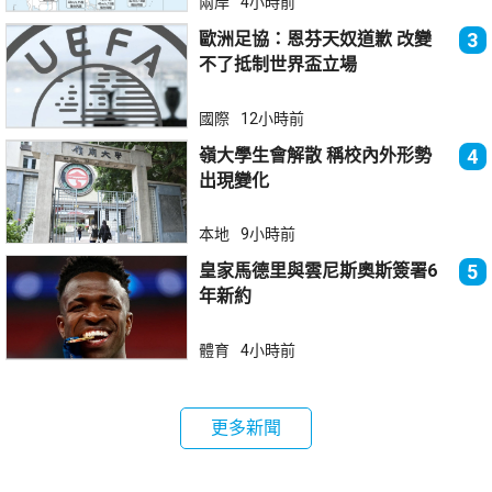
兩岸
4小時前
歐洲足協：恩芬天奴道歉 改變
3
不了抵制世界盃立場
國際
12小時前
嶺大學生會解散 稱校內外形勢
4
出現變化
本地
9小時前
皇家馬德里與雲尼斯奧斯簽署6
5
年新約
體育
4小時前
更多新聞