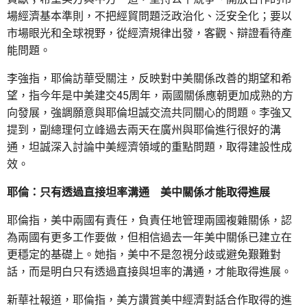
場經濟基本準則，不把經貿問題泛政治化、泛安全化；要以
市場眼光和全球視野，從經濟規律出發，客觀、辯證看待產
能問題。
李強指，耶倫訪華受關注，反映對中美關係改善的期望和希
望，指今年是中美建交45周年，兩國關係應朝更加成熟的方
向發展，強調願意與耶倫坦誠交流共同關心的問題。李強又
提到，副總理何立峰過去兩天在廣州與耶倫進行很好的溝
通，坦誠深入討論中美經濟領域的重點問題，取得建設性成
效。
耶倫：只有透過直接坦率溝通 美中關係才能取得進展
耶倫指，美中兩國有責任，負責任地管理兩國複雜關係，認
為兩國有更多工作要做，但相信過去一年美中關係已建立在
更穩定的基礎上。她指，美中不是忽視分歧或避免艱難對
話，而是明白只有透過直接與坦率的溝通，才能取得進展。
新華社報道，耶倫指，美方讚賞美中經濟對話合作取得的進