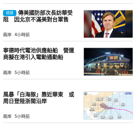
傳美國防部次長訪華受
精選
阻 因北京不滿美對台軍售
兩岸
4小時前
寧德時代電池供應船舶 營運
商擬在港引入電動通勤船
兩岸
5小時前
風暴「白海豚」靠近華東 或
周日登陸浙閩沿岸
兩岸
5小時前