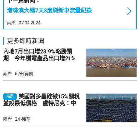
下一篇新聞：
港珠澳大橋7天3度刷新車流量紀錄
兩岸
07.04.2024
更多即時新聞
內地7月出口增23.9%略勝預
期 今年機電產品出口增21%
兩岸
57分鐘前
美國對多晶硅徵15%關稅
精選
並設最低價格 盧特尼克：中
國無法再傾銷
兩岸
2小時前