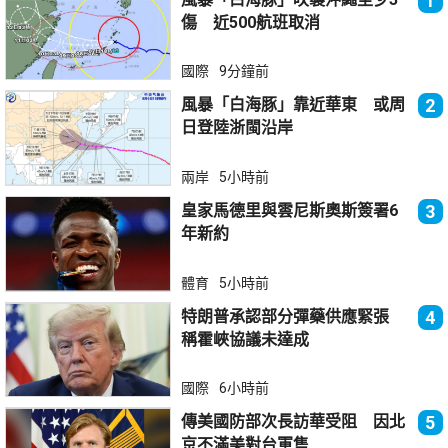
1
傷 近500航班取消
國際
9分鐘前
風暴「白海豚」靠近華東 或周
2
日登陸浙閩沿岸
兩岸
5小時前
皇家馬德里與雲尼斯奧斯簽署6
3
年新約
體育
5小時前
特朗普承認部分彈藥供應緊張
4
稱霍峽協議未達成
國際
6小時前
傳美國防部次長訪華受阻 因北
5
京不滿美對台軍售