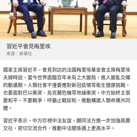
習近平會見梅里埃
來源：新華社
國家主席習近平，會見到訪的法國梅里埃基金會主席梅里埃
夫婦時說，當今世界面臨百年未有之大變局，進入變亂交織
的動盪期。人類社會不僅要應對新冠疫情等衛生健康挑戰，
也要面對巴以衝突、烏克蘭危機等地緣衝突。中方始終主張
要和平，不要戰爭，呼籲止戰促和，推動構建人類命運共同
體。
習近平表示，中方珍視中法友誼，願同法方進一步加強高層
交往，密切交流合作，推動中法關係邁上更高水平。