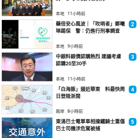
本地
11小時前
藥倍安心風波｜「吹哨者」鄭曦
2
琳踢保 警：仍進行刑事調查
本地
9小時前
中銀料銀債認購熱烈 建議考慮
3
認購20至30手
本地
11小時前
「白海豚」逼近華東 料最快周
4
日登陸浙閩
兩岸
8小時前
東涌巴士電單車相撞鐵騎士重傷
5
巴士司機涉危駕被捕