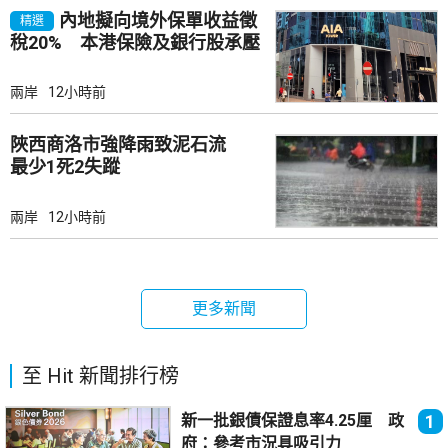
內地擬向境外保單收益徵
精選
稅20% 本港保險及銀行股承壓
兩岸
12小時前
陜西商洛市強降雨致泥石流
最少1死2失蹤
兩岸
12小時前
更多新聞
至 Hit 新聞排行榜
新一批銀債保證息率4.25厘 政
1
府：參考市況具吸引力