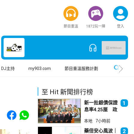
節目重溫
1872玩一陣
登入
搜尋
DJ主持
my903.com
節目重溫服務計劃
至 Hit 新聞排行榜
新一批銀債保證
1
息率4.25厘 政
Share to Facebook
Share to WhatsApp
府：參考市況具
本地
7小時前
吸引力
藥倍安心風波｜
2