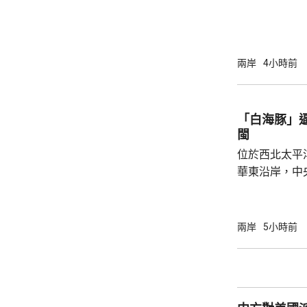
元。網上及網
為下周三。 宇樹科技今次IPO採用戰略配售、
網下發行與網
開發行新股4
兩岸
4小時前
總股本比例為1
萬股，網下初
戰略配售數量
「白海豚」
樹科技總股本..
閩
位於西北太平
華東沿岸，中
計「白海豚」
海，之後移動
一早上在浙江
兩岸
5小時前
12至14級。 中央氣象台研判，「白海豚」登
陸後繼續向西
西行，在南方
統結合，可能