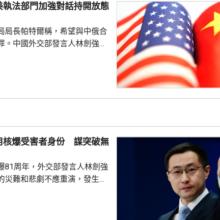
美執法部門加強對話持開放態
劍強調，中國一貫奉行防禦性國
艦在有關海域活動完全符...
局局長帕特爾稱，希望與中俄合
罪。中國外交部發言人林劍強
美國執法部門加強對話溝通持開
繼續本著平等、尊重和互惠精
展執法領域合作。至於雙方是否
行動和人員交流，要向主管部門
用核爆受害者身份 謀突破無
爆81周年，外交部發言人林劍強
的災難和悲劇不應重演，發生核
更應反思銘記，日本軍國主義侵
長鳴。 林劍批評，日本
篡改歷史事實，政治利用「核爆