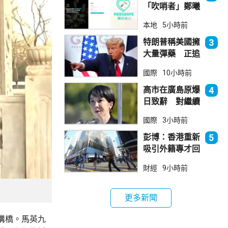
「吹哨者」鄭曦
琳踢保 警：仍
本地
5小時前
進行刑事調查
特朗普稱美國擁
3
大量彈藥 正追
捕叛國「洩密
國際
10小時前
者」
高市在廣島原爆
4
日致辭 對繼續
堅持無核三原則
國際
3小時前
含糊其辭
彭博：香港重新
5
吸引外籍專才回
流
財經
9小時前
更多新聞
溝橋。馬英九