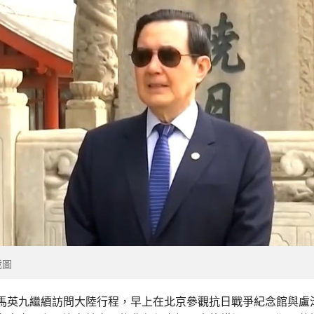
截圖
馬英九繼續訪問大陸行程，早上在北京參觀抗日戰爭紀念館與盧