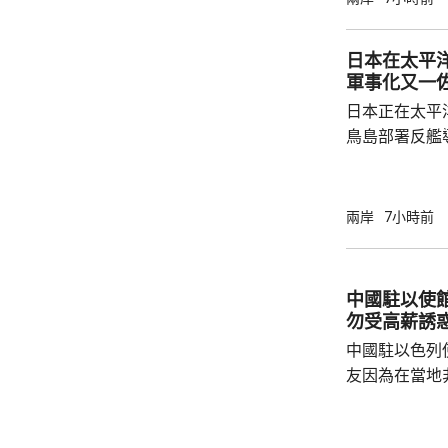
受害者」身份
本侵略周邊國
日本在太平
脫侵略罪責，
軍事化又一
尋求美國強化
日本正在太平
核三原則」，首
鳥島部署反艦
繁的軍事行動
方有關行徑是
日方停止造謠
兩岸
7小時前
歷史教訓，不要
說，二戰時期
行，為亞洲鄰
中國駐以使
日不僅拒絕反
勿受高薪誘
周邊國家威脅等
中國駐以色列
友因為在當地
而導致權益受
建築工人務必