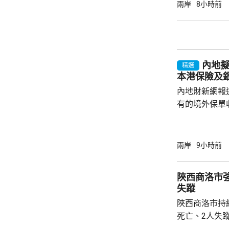
政策要求和當
兩岸
8小時前
同，並投保相
工，踏實賺錢
和高薪誘惑，輕易跳槽。
注以色列方面
內地
越嚴厲的清理整
精選
本港保險及
內地財新網報
有的境外保單
香港保單的分
指，北京及杭
施未普遍推行
兩岸
9小時前
報道引述稅務
士指出，現時
陜西商洛市
保單分紅，以
失蹤
被視為是堵塞
陜西商洛市持
亦反映內地對居
死亡、2人失
防汛指揮部指