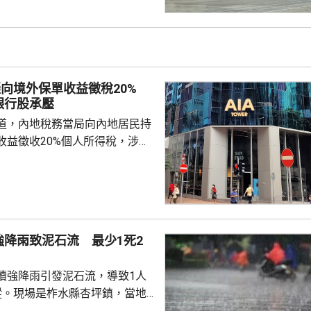
地法律規定，簽訂正規勞務合
應保險，持有效工作簽證合法務
，切勿輕信不法分子的虛假宣傳
 使館呼籲，要特別關
對「打黑工」行為，正採取越來
擬向境外保單收益徵稅20%
頓和打擊，凡被查處者均會...
銀行股承壓
道，內地稅務當局向內地居民持
收益徵收20%個人所得稅，涉及
紅及預繳保費利息等收益。報道
州已有初步執法個案，但目前措
，具體適用範圍有待官方說明。
律師、商業銀行及香港保險業人
被納入徵稅範圍的主要包括香港
強降雨致泥石流 最少1死2
及預繳保費所產生的利息收益，
長期存在的跨境稅務監管漏洞，
續強降雨引發泥石流，導致1人
民境外資產及資金流動...
蹤。現場是柞水縣杏坪鎮，當地
，1戶群眾昨日清理房屋旁邊積