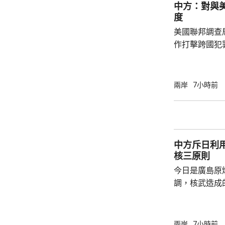
中方：對與
平洋區域，林
度
防政策，中國軍
美國聯邦調查
作打擊跨國犯
調，中方對與
放態度，願意
神，與美方開
兩岸
7小時前
展開聯合抓捕
詢問。
中方斥日利
核三原則
今日是廣島原
調，核武造成
爆的特定背景
略擴張的教訓必須警鐘
右翼勢力長期
兩岸
7小時前