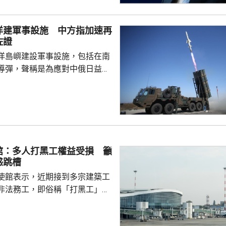
標籤博取國際同情，刻意淡化日
家造成數千萬人民傷亡，妄圖洗
洋建軍事設施 中方指加速再
執政當局近來更企圖整軍擴武，
佐證
對日本的核保護、圖謀突破「無
洋島嶼建設軍事設施，包括在南
相官邸高官甚至叫囂謀...
導彈，聲稱是為應對中俄日益頻
。中國外交部發言人林劍批評日
加速再軍事化的又一佐證，敦促
抹黑，切實反躬自省，認真汲取
在錯誤道路越走越遠。 林劍
日本肆意侵略擴張，犯下滔天罪
國和世界帶來深重災難，時至今
館：多人打黑工權益受損 籲
省歷史，還故技重施，不斷炮製
惑跳槽
虛假敘事，掩蓋持續強軍擴...
使館表示，近期接到多宗建築工
非法務工，即俗稱「打黑工」，
侵害的案件報告，提醒在當地的
嚴格遵守中國和以色列勞務合作