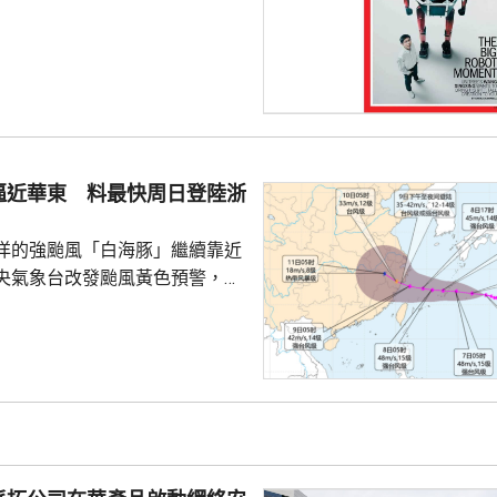
下申購日為下周一，繳款截止日
上發行相結合的方式進行，擬公
040多萬股，擬發行數量佔發行後
0%。網上初始發行數量為647
始發行數量為2580多萬股，初始
約為809萬股。發行完成後，宇
逼近華東 料最快周日登陸浙
.
洋的強颱風「白海豚」繼續靠近
央氣象台改發颱風黃色預警，預
明日日間穿過琉球群島後移入東
速度減慢，可能周日下午至下周
到福建北部沿岸地區登陸，風力
北移動，並逐漸減弱；亦有可能
迴旋2至3日；或北上與西風帶系
為北方帶來時間長、範圍大的風