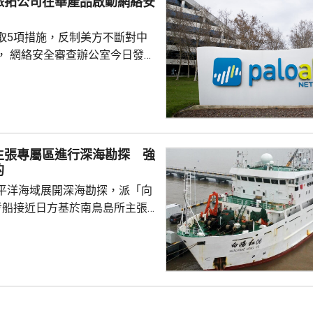
派拓公司在華產品啟動網絡安
洋預報台發布海浪橙...
取5項措施，反制美方不斷對中
， 網絡安全審查辦公室今日發公
全公司、派拓（Palo Alto
s）在華銷售產品啟動網絡安全審查。
障關鍵信息基礎設施安全穩定運
安全風險隱患，維護國家安全，
全法》及《網絡安全法》，對派
主張專屬區進行深海勘探 強
查。 商務部昨日宣布對
的
反制措施，包括加強無人機相關
平洋海域展開深海勘探，派「向
...
考船接近日方基於南鳥島所主張
。被問到中方是否計劃在太平洋
的稀土資源，中國外交部發言人
中方開展的海洋科研活動服務是
格遵守國際法規定，旨在提升全
科學認知、促進國際社會整體利