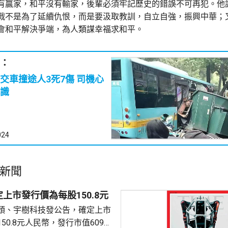
有贏家，和平沒有輸家，後輩必須牢記歷史的錯誤不可再犯。他
戰不是為了延續仇恨，而是要汲取教訓，自立自強，振興中華；
會和平解決爭端，為人類謀幸福求和平。
：
車撞途人3死7傷 司機心
識
024
新聞
上市發行價為每股150.8元
頭、宇樹科技發公告，確定上市
50.8元人民幣，發行市值609億