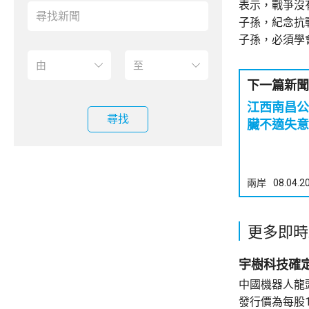
表示，戰爭沒
子孫，紀念抗
子孫，必須學
下一篇新聞
江西南昌公交
尋找
臟不適失意
兩岸
08.04.2
更多即時
宇樹科技確定
中國機器人龍
發行價為每股1