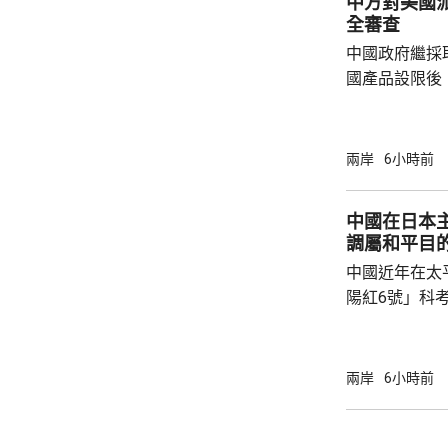
中方對美國
雨影響。國家海
全審查
中國政府繼採
國產品設限後
告，對美國網絡安
Network
公告指，為保
兩岸
6小時前
行，防範網絡
依據《國家安
中國在日本
拓產品實施網絡安全審
調屬和平目
美國採取5項
中國近年在太
兩用物項對出口管
陽紅6號」科
的專屬經濟區
海底開採潛在
林劍回應說，
兩岸
6小時前
和平目的，嚴
人類對海洋的
益。 至於中國航母「遼寧艦」去年6月進入太