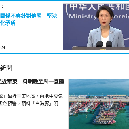
：
關係不應針對他國 堅決
化矛盾
024
新聞
逼近華東 料明晚至周一登陸
豚」逼近華東地區。內地中央氣
橙色預警，預料「白海豚」明晚
在浙江舟山到福建福鼎一帶沿海
豚」中心經過的附近海域風力將
，陣風15至17級；浙江中東部和