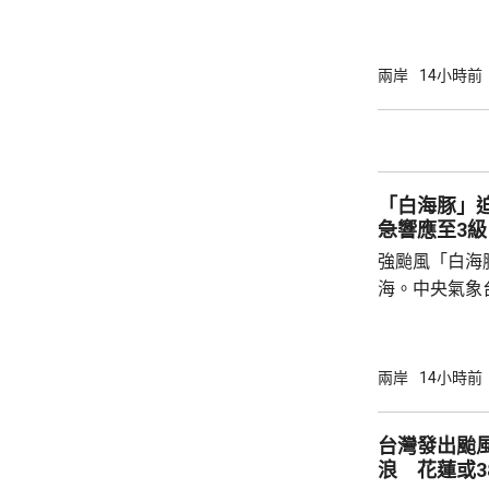
羅門群島新政
京，外交部發
個中國，台灣
兩岸
14小時前
中方讚賞所羅
中國原則，將
為深化彼此合作提
中方願同所羅
「白海豚」
重、共同發展
急響應至3級
國...
強颱風「白海
海。中央氣象
海豚」可能後
建北部沿海地
午及下午4時
兩岸
14小時前
福建省氣象台
建寧德一帶沿
台灣發出颱
目已全部停工
浪 花蓮或3
域避風，泉州