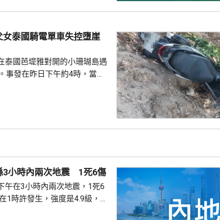
地區，未來一日將有大到暴雨，
暴雨，雨量達100至150毫
父女泰國騎電單車失控墮崖
展旺盛，對上海的影響可能會長
響會較大，又指...
在泰國芭堤雅對開的小珊瑚島遇
傷。事發在昨日下午約4時，當地
者是一對父女，當時騎租用的電
彎位落斜時，失控跌落懸崖，51
亡，年約30歲的女兒受傷送院救
安放在醫院，等待家屬認領。 中
館表示，收到中國公民傷亡信息
案警局及醫院，要求積極救治傷
死者遺體。使館已聯繫死者在國
3小時內兩次地震 1死6傷
家屬在泰國善後提...
下午在3小時內兩次地震，1死6
次3級地震，1人被倒塌的牆壓