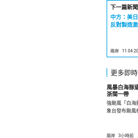
下一篇新聞
中方：美日
反對製造激
兩岸
11.04.2
更多即時
風暴白海豚
浙閩一帶
強颱風「白海
象台發布颱風
至周一清晨將
登陸；「白海
達13至15級
兩岸
3小時前