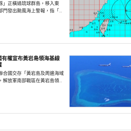
豚」正橫過琉球群島，移入東
料「白海豚」有較...
部門發出颱風海上警報，指「白
小時的強度略為增強，對台灣北
威脅，預料今日兩日基隆北海
島、恆春半島及馬祖易有湧浪，
灣東半部海面浪高可達3米以
海或有6米以上巨浪。 氣象部
風外圍環流沉降影響，台灣多地
國有權宣布黃岩島領海基線
，宜蘭縣及花蓮縣可能出現焚風
權
可能出現攝氏38度高溫，台北
聯合國交存「黃岩島及周邊海域
，解放軍南部戰區在黃岩島領
邊海空域組織海空聯合演訓，中
近海域組織維權執法管控演練，
 國防部新聞發言人陳
島是中國固有領土，中方持續、
使主權和管轄權，是唯一有權依
黃岩島領海基線的國家，譴責菲