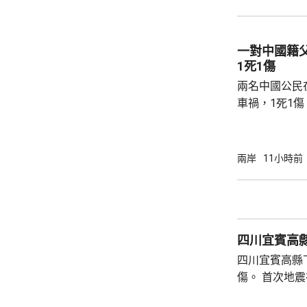
台灣北部部分
局部地區會有大
米。 上海市氣象台指，「白海豚」強度和環流
一對中國籍
大，雲雨帶發
1死1傷
達4天，風雨影
兩名中國公民
車禍，1死1
傳媒報道，死
單車去到一處
歲父親當場死
兩岸
11小時前
治。死者遺體
國駐泰國大使
後，已聯繫辦
者，妥善保存
四川宜賓高縣
內的親屬，將為
四川宜賓高縣
傷。 首次地震在1時許發生，強度是4.9級，4
時後再錄得一