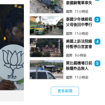
泰國騎電單車失
控墮崖 1死1
國際
11小時前
傷
泰國少年槍殺祖
3
父母後回中學行
兇 累計最少8
國際
11小時前
死23傷
美國上訴法院維
4
持暫停白宮宴會
廳項目
國際
5小時前
萊比錫機場日前
5
裝爆炸品無人
機 由一名司機
國際
11小時前
發現再踢落
更多新聞