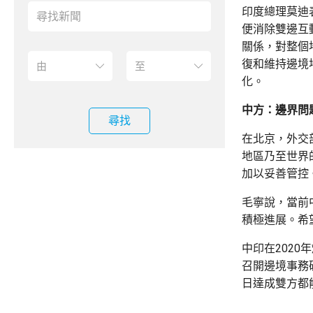
印度總理莫迪
便消除雙邊互
關係，對整個
復和維持邊境
化。
中方：邊界問
尋找
在北京，外交
地區乃至世界
加以妥善管控
毛寧說，當前
積極進展。希
中印在202
召開邊境事務
日達成雙方都