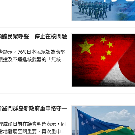
輕傷。當局排查顯示，無主體房
100間屋受損。市抗震救災指揮
支救援力量合共180多人救災。
信、燃氣、水利和居民供水設施
傾聽民眾呼聲 停止在核問題
當地社會秩序穩定。
查顯示，76%日本民眾認為應堅
製造及不運進核武器的「無核三
77%民眾反對美國將核武器部署
共享」構想。在北京，外交部發
指，民調結果充分反映日本主流
核立場，對來之不易的和平與繁
本官員公然炒作「核選項」、試
三原則」，暴露出日本右翼勢力
所羅門群島新政府重申恪守一
治、軍事野心，是拿一億多日本
人民的未來豪賭。 林劍指出，民心不...
理威爾日前在議會明確表示，同
當地發展至關重要，再次重申所