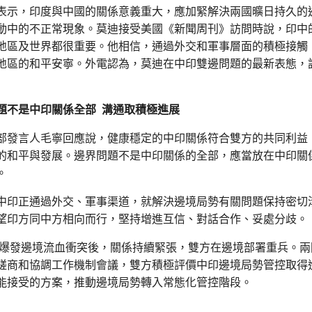
表示，印度與中國的關係意義重大，應加緊解決兩國曠日持久的
動中的不正常現象。莫迪接受美國《新聞周刊》訪問時說，印中
地區及世界都很重要。他相信，通過外交和軍事層面的積極接觸
地區的和平安寧。外電認為，莫迪在中印雙邊問題的最新表態，
題不是中印關係全部 溝通取積極進展
部發言人毛寧回應說，健康穩定的中印關係符合雙方的共同利益
的和平與發展。邊界問題不是中印關係的全部，應當放在中印關
。
中印正通過外交、軍事渠道，就解決邊境局勢有關問題保持密切
望印方同中方相向而行，堅持增進互信、對話合作、妥處分歧。
0年爆發邊境流血衝突後，關係持續緊張，雙方在邊境部署重兵。
磋商和協調工作機制會議，雙方積極評價中印邊境局勢管控取得
能接受的方案，推動邊境局勢轉入常態化管控階段。