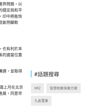
邊界問題，以
的穩定與和平
，印中將能恢
語氣明顯軟
，也有利於本
係的適當位置
溝通，並取得
#話題搜尋
兩國上月在北京
HK2
智慧物業保養方案
進展，同意早
九倉置業