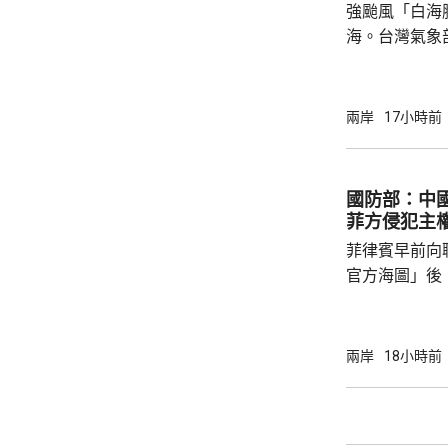
強颱風「白海
浙江省氣象台預
海。台灣氣象
海豚」過去3
部海面將構成
岸、蘭嶼、綠
兩岸
17小時前
北部海面及台
上，其中北部沿
門又指，受颱
國防部：中
天氣高溫炎熱
菲方侵犯主
現象，花蓮縣
菲律賓早前向
市...
官方海圖」後
海、領空和周
國海警亦在附
被菲方批評是非法行為。
兩岸
18小時前
曦強調，黃岩
和平、有效行
據國際法宣布