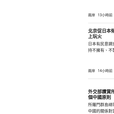
死，另有6人
屋倒塌，有約
部緊急調集17
兩岸
13小時前
震區電力、通
運行正常。 當局指，抗震救災各項工作正在緊
北京促日本
張有序進行，
上玩火
日本有民意調
持不擁有、不
原則」；另有
至日本的「核
言人林劍回應
兩岸
14小時前
民意的鮮明反
榮的珍惜。日
圖突破「無核
外交部讚賞
日益膨脹的政
個中國原則
所羅門群島總
中國的關係對