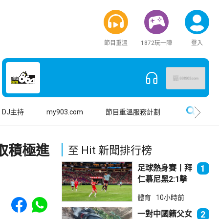
節目重溫
1872玩一陣
登入
搜尋
DJ主持
my903.com
節目重溫服務計劃
取積極進
至 Hit 新聞排行榜
足球熱身賽丨拜
1
仁慕尼黑2:1擊
敗阿士東維拉
Share to Facebook
Share to WhatsApp
體育
10小時前
一對中國籍父女
2