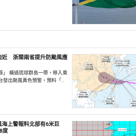
府將恪守一個中國原則。在北
言人林劍回應指，世界上只有一
是中國領土不可分割的一部分，
門群島新政府重申堅定恪守一個
有力維護雙邊關係政治基礎，亦
供了必要條件。 林劍表示，
門群島持續深化新時代相互尊
迫近 浙閩兩省提升防颱風應
的全面戰略夥伴關係，推動兩
豚」 橫過琉球群島一帶，移入東
台發出颱風黃色預警，預料「白
日下午至下周一早上在浙江到福
區登陸。浙江同福建兩省先後中
，提升防颱風應急響應至三級。
預計，白海豚將在浙江寧波至福
海登陸。沿海115個水上工程項
風海上警報料北部有6米巨
，290艘施工船全部進入安全水
8度
以北19條客渡運航線已停航。