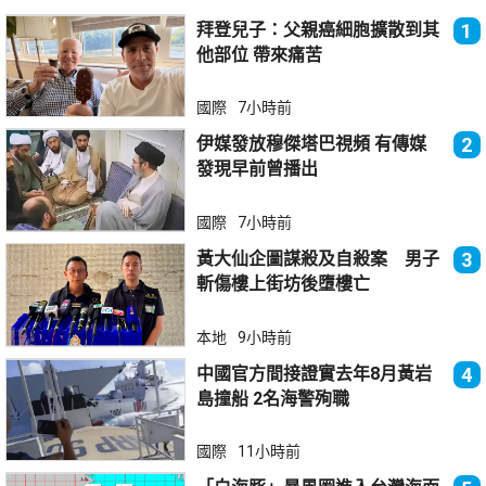
拜登兒子：父親癌細胞擴散到其
1
他部位 帶來痛苦
國際
7小時前
伊媒發放穆傑塔巴視頻 有傳媒
2
發現早前曾播出
國際
7小時前
黃大仙企圖謀殺及自殺案 男子
3
斬傷樓上街坊後墮樓亡
本地
9小時前
中國官方間接證實去年8月黃岩
4
島撞船 2名海警殉職
國際
11小時前