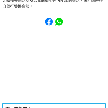
北韓核導問題以及烏克蘭局勢也可能成為議題，預計還將各
自舉行雙邊會談。
Share to Facebook
Share to WhatsApp