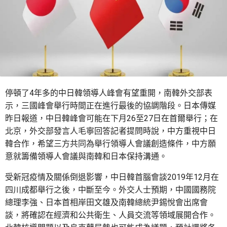
停頓了4年多的中日韓領導人峰會有望重開，南韓外交部表
示，三國峰會舉行時間正在進行最後的協調階段。日本傳媒
昨日報道，中日韓峰會可能在下月26至27日在首爾舉行；在
北京，外交部發言人毛寧回答記者提問時說，中方重視中日
韓合作，希望三方共同為舉行領導人會議創造條件，中方願
意就籌備領導人會議與南韓和日本保持溝通。
受新冠疫情及關係倒退影響，中日韓首腦會談2019年12月在
四川成都舉行之後，中斷至今。外交人士預期，中國國務院
總理李強、日本首相岸田文雄及南韓總統尹錫悅會出席會
談，將確認在經濟和公共衛生、人員交流等領域展開合作。