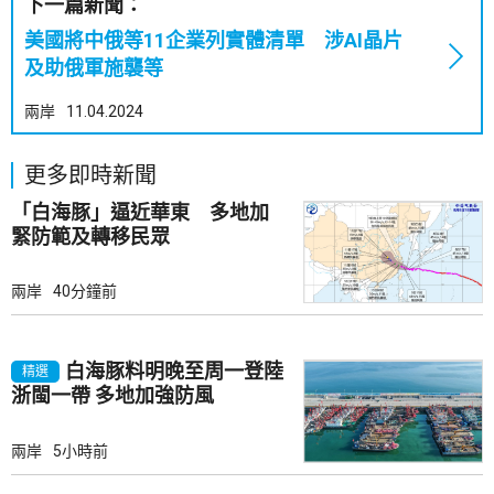
下一篇新聞：
美國將中俄等11企業列實體清單 涉AI晶片
及助俄軍施襲等
兩岸
11.04.2024
更多即時新聞
「白海豚」逼近華東 多地加
緊防範及轉移民眾
兩岸
40分鐘前
白海豚料明晚至周一登陸
精選
浙閩一帶 多地加強防風
兩岸
5小時前