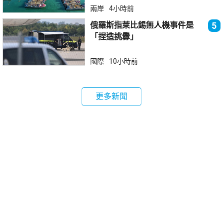
兩岸
4小時前
俄羅斯指萊比錫無人機事件是
5
「捏造挑釁」
國際
10小時前
更多新聞