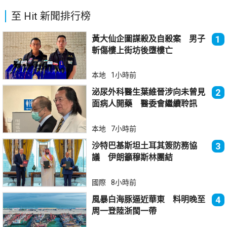
至 Hit 新聞排行榜
黃大仙企圖謀殺及自殺案 男子
1
斬傷樓上街坊後墮樓亡
本地
1小時前
泌尿外科醫生葉維晉涉向未曾見
2
面病人開藥 醫委會繼續聆訊
本地
7小時前
沙特巴基斯坦土耳其簽防務協
3
議 伊朗籲穆斯林團結
國際
8小時前
風暴白海豚逼近華東 料明晚至
4
周一登陸浙閩一帶