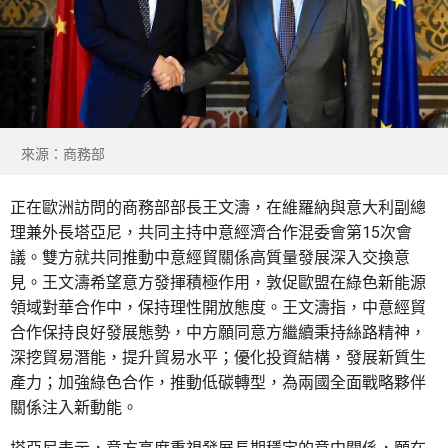
來源：商務部
正在歐洲訪問的商務部部長王文濤，在維羅納與意大利副總
理兼外長塔亞尼，共同主持中意經濟合作混委會第15次會
議。雙方就共同推動中意經貿關係高質量發展深入交換意
見。王文濤希望意方發揮積極作用，敦促歐盟在綠色新能源
領域對華合作中，保持理性開放態度。王文濤指，中意經貿
合作保持良好發展態勢，中方願同意方繼續秉持絲路精神，
深挖貿易潛能，提升貿易水平；優化投資結構，發展新質生
產力；加強綠色合作，推動低碳轉型，為兩國全面戰略夥伴
關係注入新動能。