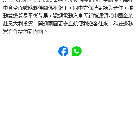
塔亞尼表示，意方高度重視發展長期穩定的意中關係，願在
中意全面戰略夥伴關係框架下，同中方保持對話與合作，推
動雙邊貿易平衡發展，歡迎電動汽車等新能源領域中國企業
赴意大利投資，開通兩國更多直航便利遊客往來，為雙邊務
實合作增添新內涵。
Share to Facebook
Share to WhatsApp