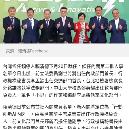
來源：賴清德Facebook
台灣候任領導人賴清德下月20日就任。候任內閣第二批人事
名單今日出爐，前立法委員劉世芳將出任內政部門首長，行
政機構秘書長李孟諺出任交通部門首長，台北地檢署檢察長
鄭銘謙將執掌法務部門，中山大學校長鄭英耀出任教育部門
負責人，筆名「小野」的作家和編劇李遠將執掌文化部門。
賴清德日前公布首批內閣成員名單，新內閣將定位為「行動
創新AI內閣」，由民進黨前主席卓榮泰出任行政機構負責
人，前文化部門首長鄭麗君擔任他副手。行政機構秘書長由
熟悉半導體發展的龔明鑫出任；發言人由前台中市議員陳世