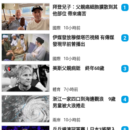
拜登兒子：父親癌細胞擴散到其
1
他部位 帶來痛苦
國際
10小時前
伊媒發放穆傑塔巴視頻 有傳媒
2
發現早前曾播出
國際
10小時前
美斯父親病逝 終年68歲
3
體育
7小時前
浙江一家四口到海邊觀浪 9歲
4
男童被大浪捲走
兩岸
10小時前
乒乓橫濱冠軍賽丨日本3將闖入
5