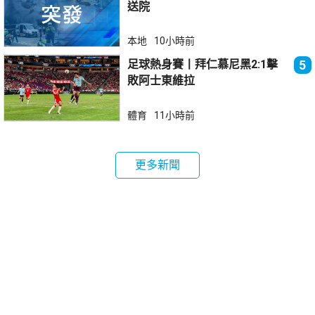
送院
本地
10小時前
足球熱身賽丨拜仁慕尼黑2:1擊
5
敗阿士東維拉
體育
11小時前
更多新聞