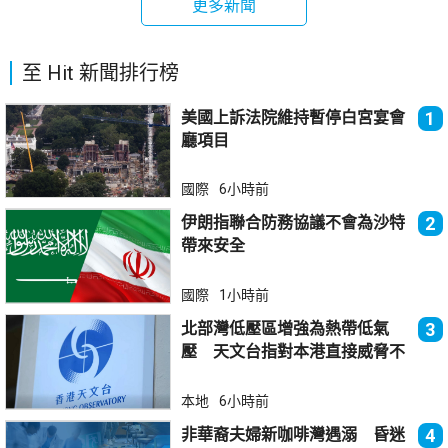
更多新聞
至 Hit 新聞排行榜
美國上訴法院維持暫停白宮宴會
1
廳項目
國際
6小時前
伊朗指聯合防務協議不會為沙特
2
帶來安全
國際
1小時前
北部灣低壓區增強為熱帶低氣
3
壓 天文台指對本港直接威脅不
大
本地
6小時前
非華裔夫婦新咖啡灣遇溺 昏迷
4