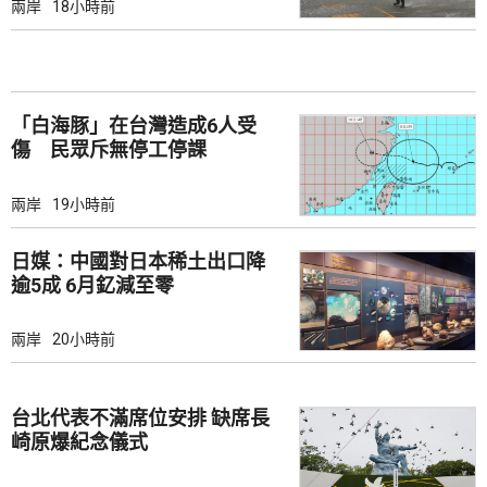
兩岸
18小時前
「白海豚」在台灣造成6人受
傷 民眾斥無停工停課
兩岸
19小時前
日媒：中國對日本稀土出口降
逾5成 6月釔減至零
兩岸
20小時前
台北代表不滿席位安排 缺席長
崎原爆紀念儀式