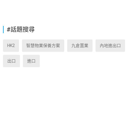
#話題搜尋
HK2
智慧物業保養方案
九倉置業
內地進出口
出口
進口