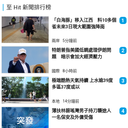
至 Hit 新聞排行榜
「白海豚」移入江西 料10多個
1
省未來3日現大範圍強降雨
兩岸
5分鐘前
特朗普指美國低調處理伊朗問
2
題 暗示會加大經濟壓力
國際
8小時前
極端酷熱天氣持續 上水逾39度
3
多區37度或以
本地
14分鐘前
薄扶林碧瑤灣男子持刀襲途人
4
一名保安及外傭受傷