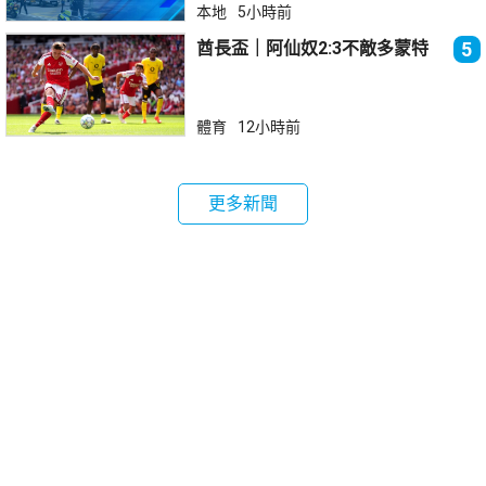
本地
5小時前
酋長盃｜阿仙奴2:3不敵多蒙特
5
體育
12小時前
更多新聞