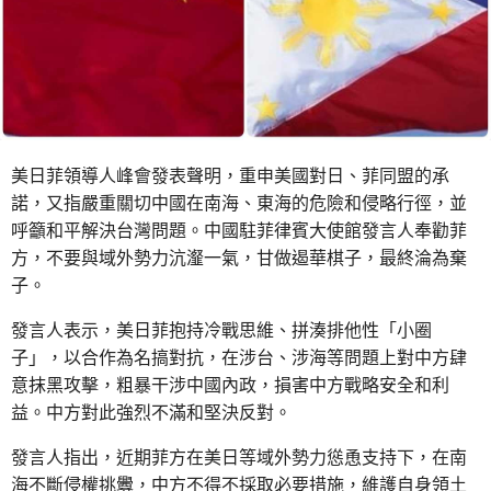
美日菲領導人峰會發表聲明，重申美國對日、菲同盟的承
諾，又指嚴重關切中國在南海、東海的危險和侵略行徑，並
呼籲和平解決台灣問題。中國駐菲律賓大使館發言人奉勸菲
方，不要與域外勢力沆瀣一氣，甘做遏華棋子，最終淪為棄
子。
發言人表示，美日菲抱持冷戰思維、拼湊排他性「小圈
子」，以合作為名搞對抗，在涉台、涉海等問題上對中方肆
意抹黑攻擊，粗暴干涉中國內政，損害中方戰略安全和利
益。中方對此強烈不滿和堅決反對。
發言人指出，近期菲方在美日等域外勢力慫恿支持下，在南
海不斷侵權挑釁，中方不得不採取必要措施，維護自身領土