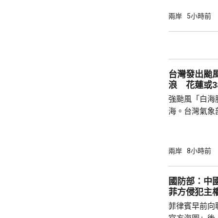
建北部沿海地
午及下午4時
兩岸
5小時前
福建省氣象台
建寧德一帶沿
目已全部停工
域避風，泉州
台灣發出颱
浙江省氣象台預
浪 花蓮或3
強颱風「白海
海。台灣氣象
海豚」過去3
部海面將構成
岸、蘭嶼、綠
兩岸
8小時前
北部海面及台
上，其中北部沿
國防部：中
門又指，受颱
菲方侵犯主
天氣高溫炎熱
菲律賓早前向
現象，花蓮縣