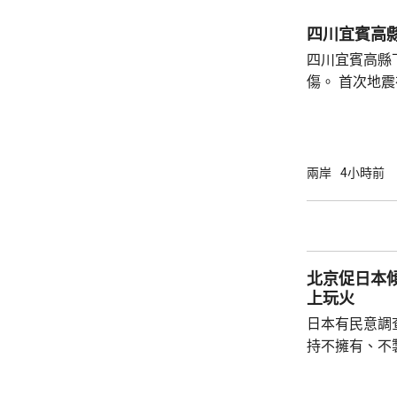
國駐泰國大使
後，已聯繫辦
四川宜賓高縣
者，妥善保存
四川宜賓高縣
內的親屬，將為
傷。 首次地震在1時許發生，強度是4.9級，4
時後再錄得一
死，另有6人
屋倒塌，有約
部緊急調集17
兩岸
4小時前
震區電力、通
運行正常。 當局指，抗震救災各項工作正在緊
張有序進行，
北京促日本
上玩火
日本有民意調
持不擁有、不
原則」；另有
至日本的「核