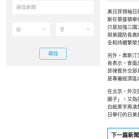
美日菲領袖日
斯在華盛頓舉
只是加強三國
與美國防長奧
全和持續繁榮
尋找
另外，奧斯汀
肯表示，會面
菲律賓外交部
是專屬經濟區
在北京，外交
圈子」，又指
白紙黑字再清
日舉行的日美
下一篇新聞