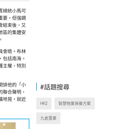
賓總統小馬可
重要，但強調
會結束後，又
地區的集體安
。
員會晤。布林
，包括南海。
護主權，特別
閉排他的「小
#話題搜尋
的聯合聲明，
橫地晃，就近
HK2
智慧物業保養方案
九倉置業