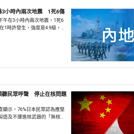
館表示，收到中國公民傷亡信息
案警局及醫院，要求積極救治傷
3小時內兩次地震 1死6傷
死者遺體。使館已聯繫死者在國
下午在3小時內兩次地震，1死6
家屬在泰國善後提...
次3級地震，1人被倒塌的牆壓
輕傷。當局排查顯示，無主體房
100間屋受損。市抗震救災指揮
支救援力量合共180多人救災。
信、燃氣、水利和居民供水設施
當地社會秩序穩定。
傾聽民眾呼聲 停止在核問題
查顯示，76%日本民眾認為應堅
製造及不運進核武器的「無核三
77%民眾反對美國將核武器部署
共享」構想。在北京，外交部發