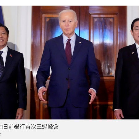
袖日前舉行首次三邊峰會
社