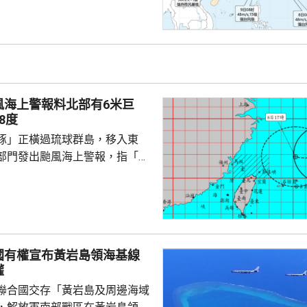
區登陸。浙江同福建兩省先後中
，提升防颱風應急響應至三級。
預計，白海豚將在浙江寧波至福
海登陸。沿海115個水上工程項
，290艘施工船全部進入安全水
以北19條客渡運航線已停航。
風海上警報料北部有6米巨
料「白海豚」有較...
8度
豚」正橫過琉球群島，移入東
部門發出颱風海上警報，指「白
小時的強度略為增強，對台灣北
威脅，預料今日兩日基隆北海
島、恆春半島及馬祖易有湧浪，
灣東半部海面浪高可達3米以
海或有6米以上巨浪。 氣象部
國有權宣布黃岩島領海基線
風外圍環流沉降影響，台灣多地
權
，宜蘭縣及花蓮縣可能出現焚風
聯合國交存「黃岩島及周邊海域
可能出現攝氏38度高溫，台北