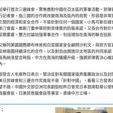
前舉行首次三邊峰會，聚焦應對中國在亞太區的軍事活動。菲律
行記者會，指三國的合作將改變南海及區內的局勢，形容是非常
之間的經濟和安全合作，不是針對任何一個國家。小馬可斯在峰
斯汀會面。奧斯汀重申華府對菲律賓的防衛承諾，又指合作對於
至關重要。雙方討論加強軍事合作，包括增加在南海的聯合巡航
又聯同美國國務卿布林肯和白宮國家安全顧問沙利文，與菲方官
反映兩國持續深化的合作，以及對自由開放印太地區的共同承諾
長馬納洛發言時指，中方在南海的騷擾升級，強調菲律賓決心維
內。
部發言人毛寧昨日表示，堅決反對有關國家操弄集團政治以及封
美日菲峰會和三邊合作究竟是不是「針對中國」，看看三方發表
楚不過。中國外交部亞洲司長劉勁松昨日會見日本首席駐華公使
首腦會談、日美菲首腦會談等事宜，表達中方立場。
：