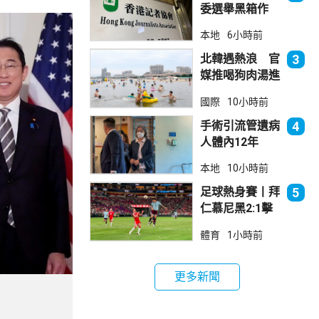
委選舉黑箱作
業 警告如危害
本地
6小時前
國安一定「釘死
你」
北韓遇熱浪 官
3
媒推喝狗肉湯進
補
國際
10小時前
手術引流管遺病
4
人體內12年
女醫生石岳容專
本地
10小時前
業失當除牌1個
月
足球熱身賽丨拜
5
仁慕尼黑2:1擊
敗阿士東維拉
體育
1小時前
更多新聞