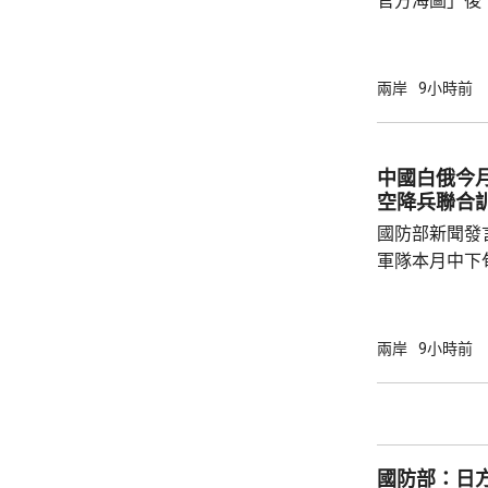
官方海圖」後
市...
海、領空和周
國海警亦在附
被菲方批評是非法行為。
兩岸
9小時前
曦強調，黃岩
和平、有效行
據國際法宣布
中國白俄今月
方行徑嚴重侵
空降兵聯合
國際關係基本準
國防部新聞發
軍隊本月中下旬
空降兵聯合訓
題，主要開展
剿與固守等演
兩岸
9小時前
聯訓，有助進
強兩軍務實合作。 兩國對上一次軍
7月，當時在
恐行動為背景的
國防部：日
訓練。至於「神