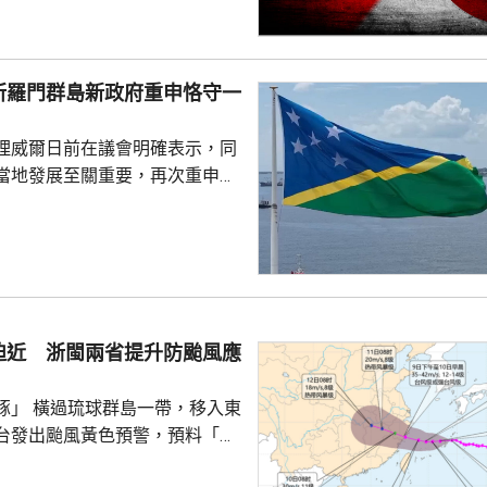
指，民調結果充分反映日本主流
核立場，對來之不易的和平與繁
本官員公然炒作「核選項」、試
所羅門群島新政府重申恪守一
三原則」，暴露出日本右翼勢力
治、軍事野心，是拿一億多日本
理威爾日前在議會明確表示，同
人民的未來豪賭。 林劍指出，民心不...
當地發展至關重要，再次重申所
府將恪守一個中國原則。在北
言人林劍回應指，世界上只有一
是中國領土不可分割的一部分，
門群島新政府重申堅定恪守一個
有力維護雙邊關係政治基礎，亦
供了必要條件。 林劍表示，
迫近 浙閩兩省提升防颱風應
門群島持續深化新時代相互尊
的全面戰略夥伴關係，推動兩
豚」 橫過琉球群島一帶，移入東
台發出颱風黃色預警，預料「白
日下午至下周一早上在浙江到福