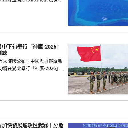
，解放軍南部戰區在黃岩島領
邊海空域組織海空聯合演訓，中
近海域組織維權執法管控演練，
 國防部新聞發言人陳
島是中國固有領土，中方持續、
使主權和管轄權，是唯一有權依
黃岩島領海基線的國家，譴責菲
中下旬舉行「神鷹-2026」
犯中國領土主權，違反國際法與
訓練
則，非法無效，而中方組織...
言人陳曦公布，中國與白俄羅斯
將在湖北舉行「神鷹-2026」
練，以聯合城鎮反恐行動為課
偵察與反偵察、奪控與防衛、清
練，是雙方第4次舉行有關系列
一步提升參訓部隊實戰能力，加
演是在前年
白俄羅斯布列斯特附近舉行以反
「雄鷹突擊-2024」陸軍聯合
方加快發展進攻性武器十分危
鷹」系列對上一次...