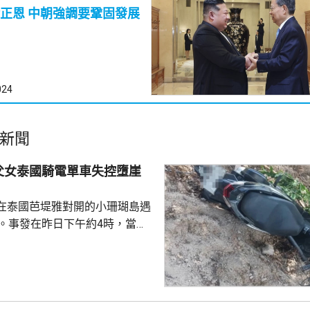
調要鞏固發展
024
新聞
父女泰國騎電單車失控墮崖
在泰國芭堤雅對開的小珊瑚島遇
傷。事發在昨日下午約4時，當地
者是一對父女，當時騎租用的電
彎位落斜時，失控跌落懸崖，51
亡，年約30歲的女兒受傷送院救
安放在醫院，等待家屬認領。 中