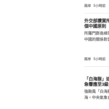
言人林劍回應
兩岸
5小時前
民意的鮮明反
榮的珍惜。日
外交部讚賞
圖突破「無核
個中國原則
日益膨脹的政
所羅門群島總
中國的關係對
羅門群島新政
京，外交部發
個中國，台灣
兩岸
5小時前
中方讚賞所羅
中國原則，將
為深化彼此合作提
「白海豚」
中方願同所羅
急響應至3級
重、共同發展
強颱風「白海
國...
海。中央氣象
海豚」可能後