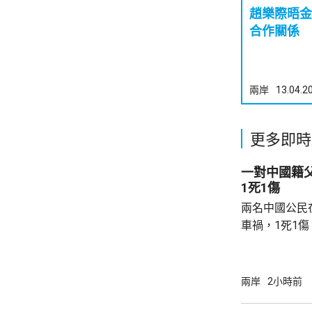
趙樂際晤金正恩 中朝強
合作關係
兩岸
13.04.2
更多即時
一對中國籍
1死1傷
兩名中國公民
車禍，1死1
傳媒報道，死
單車去到一處
歲父親當場死
兩岸
2小時前
治。死者遺體