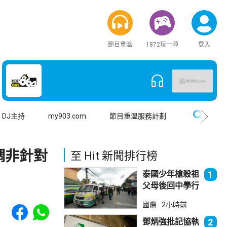
節目重溫
1872玩一陣
登入
搜尋
DJ主持
my903.com
節目重溫服務計劃
調非針對
至 Hit 新聞排行榜
泰國少年槍殺祖
1
父母後回中學行
兇 累計最少8
Share to Facebook
Share to WhatsApp
國際
2小時前
死23傷
鄧炳強批記協執
2