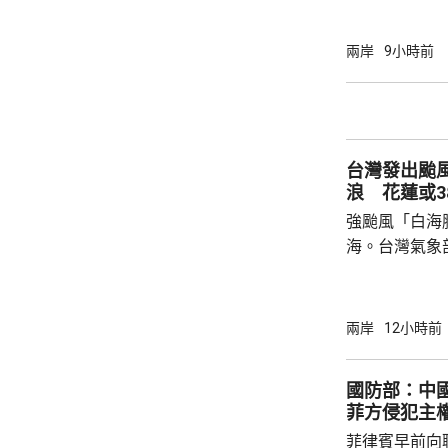
建北部沿海地
午及下午4時
兩岸
9小時前
福建省氣象台
建寧德一帶沿
目已全部停工
域避風，泉州
台灣發出颱
浙江省氣象台預
浪 花蓮或3
強颱風「白海
海。台灣氣象
海豚」過去3
部海面將構成
岸、蘭嶼、綠
兩岸
12小時前
北部海面及台
上，其中北部沿
國防部：中
門又指，受颱
菲方侵犯主
天氣高溫炎熱
菲律賓早前向
現象，花蓮縣