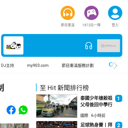
節目重溫
1872玩一陣
登入
搜尋
DJ主持
my903.com
節目重溫服務計劃
制
至 Hit 新聞排行榜
泰國少年槍殺祖
1
父母後回中學行
Share to Facebook
Share to WhatsApp
兇 累計最少8
國際
6小時前
死23傷
足球熱身賽丨拜
2