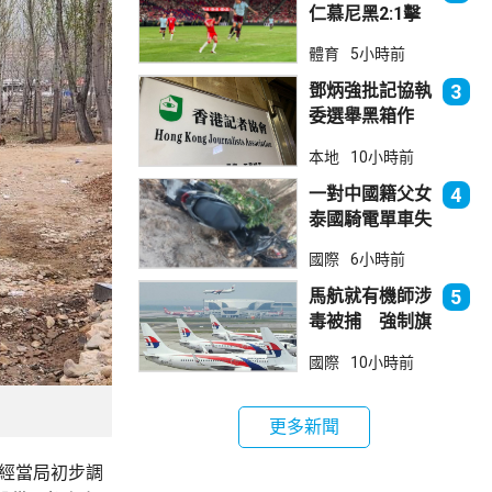
仁慕尼黑2:1擊
敗阿士東維拉
體育
5小時前
鄧炳強批記協執
3
委選舉黑箱作
業 警告如危害
本地
10小時前
國安一定「釘死
你」
一對中國籍父女
4
泰國騎電單車失
控墮崖 1死1
國際
6小時前
傷
馬航就有機師涉
5
毒被捕 強制旗
下所有機師接受
國際
10小時前
毒品檢測
更多新聞
。經當局初步調