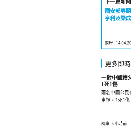
下一篇新聞
國安部專題片
亨利及梁成
兩岸
14.04.2
更多即時
一對中國籍
1死1傷
兩名中國公民
車禍，1死1
傳媒報道，死
單車去到一處
歲父親當場死
兩岸
6小時前
治。死者遺體