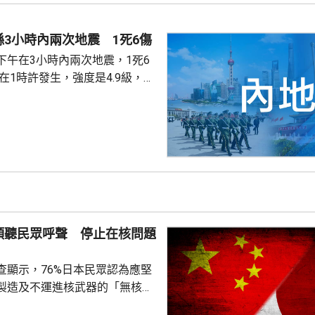
館表示，收到中國公民傷亡信息
案警局及醫院，要求積極救治傷
3小時內兩次地震 1死6傷
死者遺體。使館已聯繫死者在國
下午在3小時內兩次地震，1死6
家屬在泰國善後提...
次3級地震，1人被倒塌的牆壓
輕傷。當局排查顯示，無主體房
100間屋受損。市抗震救災指揮
支救援力量合共180多人救災。
信、燃氣、水利和居民供水設施
當地社會秩序穩定。
傾聽民眾呼聲 停止在核問題
查顯示，76%日本民眾認為應堅
製造及不運進核武器的「無核三
77%民眾反對美國將核武器部署