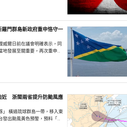
共享」構想。在北京，外交部發
指，民調結果充分反映日本主流
核立場，對來之不易的和平與繁
本官員公然炒作「核選項」、試
所羅門群島新政府重申恪守一
三原則」，暴露出日本右翼勢力
治、軍事野心，是拿一億多日本
理威爾日前在議會明確表示，同
人民的未來豪賭。 林劍指出，民心不...
當地發展至關重要，再次重申所
府將恪守一個中國原則。在北
言人林劍回應指，世界上只有一
是中國領土不可分割的一部分，
門群島新政府重申堅定恪守一個
有力維護雙邊關係政治基礎，亦
供了必要條件。 林劍表示，
迫近 浙閩兩省提升防颱風應
門群島持續深化新時代相互尊
的全面戰略夥伴關係，推動兩
豚」 橫過琉球群島一帶，移入東
台發出颱風黃色預警，預料「白
日下午至下周一早上在浙江到福