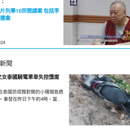
：
列舉10宗間諜案 包括李
運案
024
新聞
父女泰國騎電單車失控墮崖
在泰國芭堤雅對開的小珊瑚島遇
傷。事發在昨日下午約4時，當地
者是一對父女，當時騎租用的電
彎位落斜時，失控跌落懸崖，51
亡，年約30歲的女兒受傷送院救
安放在醫院，等待家屬認領。 中