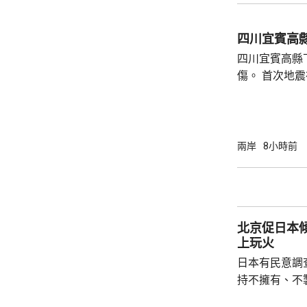
國駐泰國大使
後，已聯繫辦
四川宜賓高縣
者，妥善保存
四川宜賓高縣
內的親屬，將為
傷。 首次地震在1時許發生，強度是4.9級，4
時後再錄得一
死，另有6人
屋倒塌，有約
部緊急調集17
兩岸
8小時前
震區電力、通
運行正常。 當局指，抗震救災各項工作正在緊
張有序進行，
北京促日本
上玩火
日本有民意調
持不擁有、不
原則」；另有