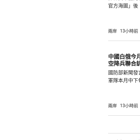
官方海圖」後
市...
海、領空和周
國海警亦在附
被菲方批評是非法行為。
兩岸
13小時前
曦強調，黃岩
和平、有效行
據國際法宣布
中國白俄今月
方行徑嚴重侵
空降兵聯合
國際關係基本準
國防部新聞發
軍隊本月中下旬
空降兵聯合訓
題，主要開展
剿與固守等演
兩岸
13小時前
聯訓，有助進
強兩軍務實合作。 兩國對上一次軍
7月，當時在
恐行動為背景的