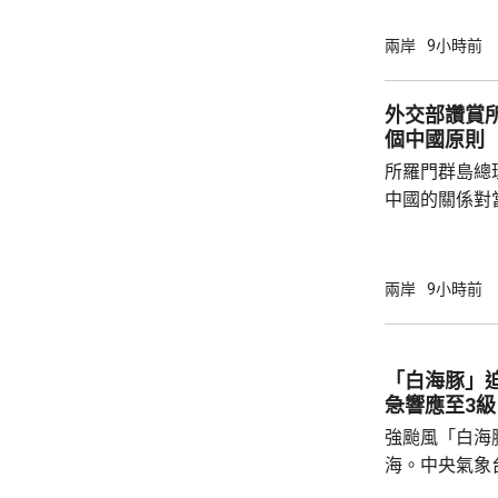
至日本的「核
言人林劍回應
兩岸
9小時前
民意的鮮明反
榮的珍惜。日
外交部讚賞
圖突破「無核
個中國原則
日益膨脹的政
所羅門群島總
中國的關係對
羅門群島新政
京，外交部發
個中國，台灣
兩岸
9小時前
中方讚賞所羅
中國原則，將
為深化彼此合作提
「白海豚」
中方願同所羅
急響應至3級
重、共同發展
強颱風「白海
國...
海。中央氣象
海豚」可能後