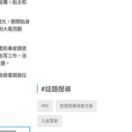
設備。船主和
觀光，期間船身
因大風而翻
置和事故調查
治等工作。消
救援。
旅遊業開展拉
#話題搜尋
HK2
智慧物業保養方案
九倉置業