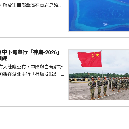
，解放軍南部戰區在黃岩島領
邊海空域組織海空聯合演訓，中
近海域組織維權執法管控演練，
 國防部新聞發言人陳
島是中國固有領土，中方持續、
使主權和管轄權，是唯一有權依
黃岩島領海基線的國家，譴責菲
中下旬舉行「神鷹-2026」
犯中國領土主權，違反國際法與
訓練
則，非法無效，而中方組織...
言人陳曦公布，中國與白俄羅斯
將在湖北舉行「神鷹-2026」
練，以聯合城鎮反恐行動為課
偵察與反偵察、奪控與防衛、清
練，是雙方第4次舉行有關系列
一步提升參訓部隊實戰能力，加
演是在前年
白俄羅斯布列斯特附近舉行以反
「雄鷹突擊-2024」陸軍聯合