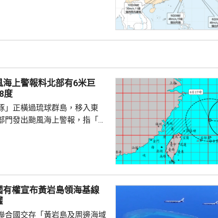
區登陸。浙江同福建兩省先後中
，提升防颱風應急響應至三級。
預計，白海豚將在浙江寧波至福
海登陸。沿海115個水上工程項
，290艘施工船全部進入安全水
以北19條客渡運航線已停航。
風海上警報料北部有6米巨
料「白海豚」有較...
8度
豚」正橫過琉球群島，移入東
部門發出颱風海上警報，指「白
小時的強度略為增強，對台灣北
威脅，預料今日兩日基隆北海
島、恆春半島及馬祖易有湧浪，
灣東半部海面浪高可達3米以
海或有6米以上巨浪。 氣象部
國有權宣布黃岩島領海基線
風外圍環流沉降影響，台灣多地
權
，宜蘭縣及花蓮縣可能出現焚風
聯合國交存「黃岩島及周邊海域
可能出現攝氏38度高溫，台北