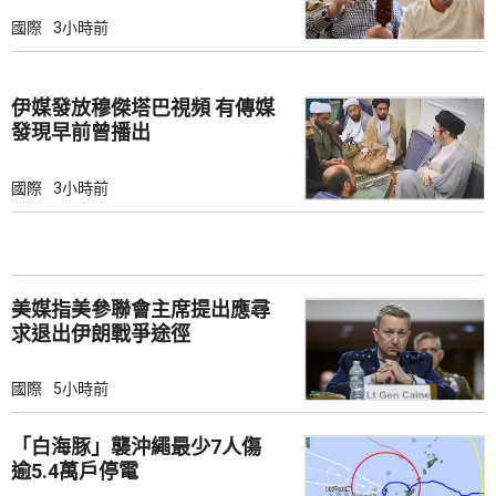
國際
3小時前
伊媒發放穆傑塔巴視頻 有傳媒
發現早前曾播出
國際
3小時前
美媒指美參聯會主席提出應尋
求退出伊朗戰爭途徑
國際
5小時前
「白海豚」襲沖繩最少7人傷
逾5.4萬戶停電