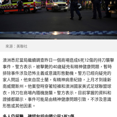
來源：美聯社
澳洲悉尼當局繼續調查昨日一個商場造成6死12傷的持刀襲擊
事件，警方表示，被擊斃的40歲疑兇有精神健康問題，暫時
排除事件涉及恐怖主義或意識形態動機。警方已經向疑兇的
家人問話，他來自昆士蘭，有精神病患紀錄，上月才到達新
南威爾斯州。他案發時穿著短褲和澳洲國家美式足球聯盟球
衣，持刀在商場內隨機施襲。警方表示，目前掌握的資料和
證據都顯示，事件可能是由精神健康問題引致，不涉及意識
形態或其他因素。
多人仍留醫 確認包括中國公民1死1傷