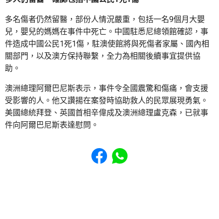
多名傷者仍然留醫，部份人情況嚴重，包括一名9個月大嬰
兒，嬰兒的媽媽在事件中死亡。中國駐悉尼總領館確認，事
件造成中國公民1死1傷，駐澳使館將與死傷者家屬、國內相
關部門，以及澳方保持聯繫，全力為相關後續事宜提供協
助。
澳洲總理阿爾巴尼斯表示，事件令全國震驚和傷痛，會支援
受影響的人。他又讚揚在案發時協助救人的民眾展現勇氣。
美國總統拜登、英國首相辛偉成及澳洲總理盧克森，已就事
件向阿爾巴尼斯表達慰問。
Share to Facebook
Share to WhatsApp