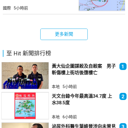
國際
5小時前
更多新聞
至 Hit 新聞排行榜
黃大仙企圖謀殺及自殺案 男子
1
斬傷樓上街坊後墮樓亡
本地
5小時前
天文台錄今年最高溫34.7度 上
2
水38.5度
本地
6小時前
泌尿外科醫生葉維晉涉向未曾見
3