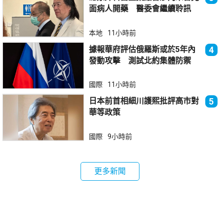
面病人開藥 醫委會繼續聆訊
本地
11小時前
據報華府評估俄羅斯或於5年內
4
發動攻擊 測試北約集體防禦
國際
11小時前
日本前首相細川護熙批評高市對
5
華等政策
國際
9小時前
更多新聞