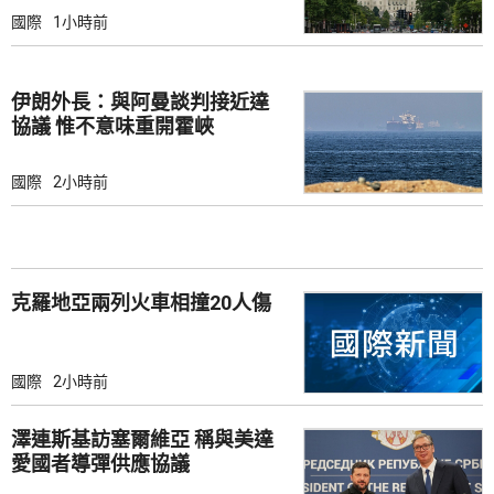
國際
1小時前
伊朗外長：與阿曼談判接近達
協議 惟不意味重開霍峽
國際
2小時前
克羅地亞兩列火車相撞20人傷
國際
2小時前
澤連斯基訪塞爾維亞 稱與美達
愛國者導彈供應協議