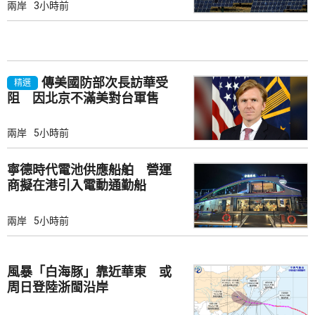
兩岸
3小時前
傳美國防部次長訪華受
精選
阻 因北京不滿美對台軍售
兩岸
5小時前
寧德時代電池供應船舶 營運
商擬在港引入電動通勤船
兩岸
5小時前
風暴「白海豚」靠近華東 或
周日登陸浙閩沿岸