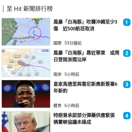
至 Hit 新聞排行榜
風暴「白海豚」吹襲沖繩至少3
1
傷 近500航班取消
國際
53分鐘前
風暴「白海豚」靠近華東 或周
2
日登陸浙閩沿岸
兩岸
5小時前
皇家馬德里與雲尼斯奧斯簽署6
3
年新約
體育
6小時前
特朗普承認部分彈藥供應緊張
4
稱霍峽協議未達成