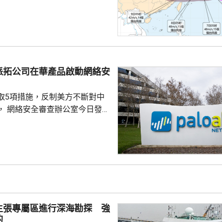
明日日間穿過琉球群島後移入東
速度減慢，可能周日下午至下周
到福建北部沿岸地區登陸，風力
北移動，並逐漸減弱；亦有可能
迴旋2至3日；或北上與西風帶系
派拓公司在華產品啟動網絡安
為北方帶來時間長、範圍大的風
洋預報台發布海浪橙...
取5項措施，反制美方不斷對中
， 網絡安全審查辦公室今日發公
全公司、派拓（Palo Alto
s）在華銷售產品啟動網絡安全審查。
障關鍵信息基礎設施安全穩定運
安全風險隱患，維護國家安全，
全法》及《網絡安全法》，對派
查。 商務部昨日宣布對
反制措施，包括加強無人機相關
主張專屬區進行深海勘探 強
...
的