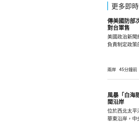
更多即時
傳美國防部
對台軍售
美國政治新聞網
負責制定政策
國的計劃受阻
是不滿華府去年
售案。 報道指，科爾比認為美中關係過去一年
兩岸
45分鐘前
因為關稅、出
在南海的軍事
訪問中國有助
風暴「白海
爭取中方的訪
閩沿岸
演講，要求國防
位於西北太平
華東沿岸，中
「白海豚」將
西方向移動，