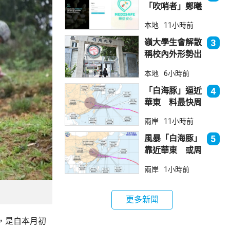
「吹哨者」鄭曦
琳踢保 警：仍
本地
11小時前
進行刑事調查
嶺大學生會解散
3
稱校內外形勢出
現變化
本地
6小時前
「白海豚」逼近
4
華東 料最快周
日登陸浙閩
兩岸
11小時前
風暴「白海豚」
5
靠近華東 或周
日登陸浙閩沿岸
兩岸
1小時前
更多新聞
，是自本月初