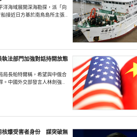
平洋海域展開深海勘探，派「向
考船接近日方基於南鳥島所主張
。被問到中方是否計劃在太平洋
的稀土資源，中國外交部發言人
中方開展的海洋科研活動服務是
格遵守國際法規定，旨在提升全
科學認知、促進國際社會整體利
美執法部門加強對話持開放態
劍強調，中國一貫奉行防禦性國
局局長帕特爾稱，希望與中俄合
艦在有關海域活動完全符...
罪。中國外交部發言人林劍強
美國執法部門加強對話溝通持開
繼續本著平等、尊重和互惠精
展執法領域合作。至於雙方是否
行動和人員交流，要向主管部門
用核爆受害者身份 謀突破無