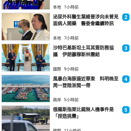
本地
1小時前
泌尿外科醫生葉維晉涉向未曾見
2
面病人開藥 醫委會繼續聆訊
本地
7小時前
沙特巴基斯坦土耳其簽防務協
3
議 伊朗籲穆斯林團結
國際
9小時前
風暴白海豚逼近華東 料明晚至
4
周一登陸浙閩一帶
兩岸
5小時前
俄羅斯指萊比錫無人機事件是
5
「捏造挑釁」
國際
11小時前