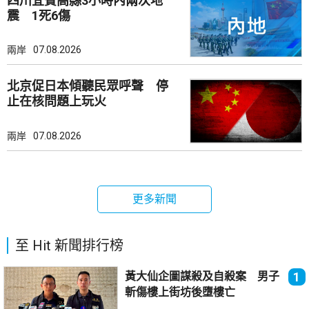
四川宜賓高縣3小時內兩次地
震 1死6傷
兩岸
07.08.2026
北京促日本傾聽民眾呼聲 停
止在核問題上玩火
兩岸
07.08.2026
更多新聞
至 Hit 新聞排行榜
黃大仙企圖謀殺及自殺案 男子
1
斬傷樓上街坊後墮樓亡