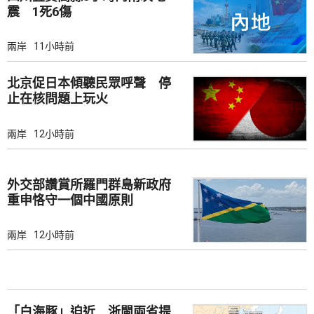
震 1死6傷
兩岸
11小時前
北京促日本傾聽民眾呼聲 停
止在核問題上玩火
兩岸
12小時前
外交部讚賞所羅門群島新政府
重申恪守一個中國原則
兩岸
12小時前
「白海豚」迫近 浙閩兩省提