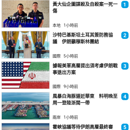
黃大仙企圖謀殺及自殺案一死一
1
傷
本地
1小時前
沙特巴基斯坦土耳其簽防務協
2
議 伊朗籲穆斯林團結
國際
5小時前
據報美軍高層提出須考慮伊朗戰
3
事退出方案
國際
9小時前
風暴白海豚逼近華東 料明晚至
4
周一登陸浙閩一帶
兩岸
1小時前
霍峽協議等待伊朗高層最終審
5