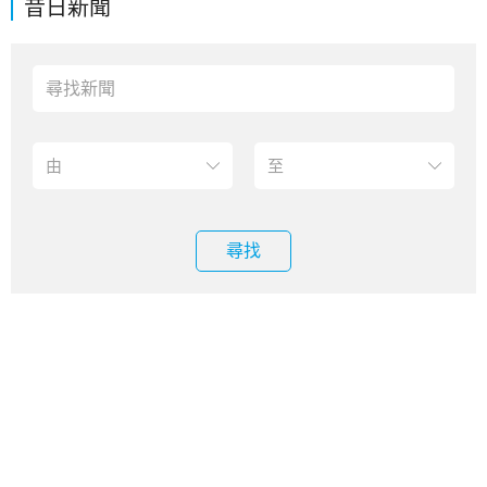
昔日新聞
尋找