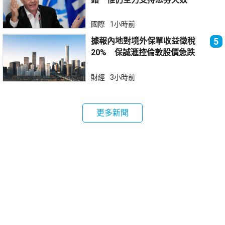
國際
1小時前
據報內地對境外保單收益徵稅
5
20% 保誠滙控倫敦股價急跌
財經
3小時前
更多新聞