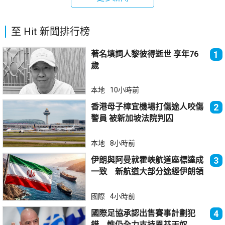
至 Hit 新聞排行榜
著名填詞人黎彼得逝世 享年76
1
歲
本地
10小時前
香港母子樟宜機場打傷途人咬傷
2
警員 被新加坡法院判囚
本地
8小時前
伊朗與阿曼就霍峽航道座標達成
3
一致 新航道大部分途經伊朗領
海
國際
4小時前
國際足協承認出售賽事計劃犯
4
錯 惟仍全力支持恩芬天奴