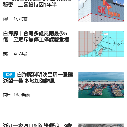
秘密 二審維持囚1年半
兩岸
1小時前
白海豚｜台灣多處風雨最少5
傷 民眾斥無停工停課雙重標
準
兩岸
4小時前
白海豚料明晚至周一登陸
精選
浙閩一帶 多地加強防風
兩岸
16小時前
浙江一家四口到海邊觀浪 9歲