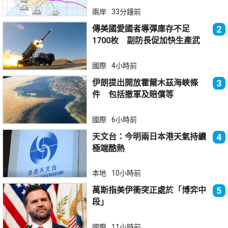
兩岸
33分鐘前
傳美國愛國者導彈庫存不足
2
1700枚 副防長促加快生產武
器
國際
4小時前
伊朗提出開放霍爾木茲海峽條
3
件 包括撤軍及賠償等
國際
6小時前
天文台：今明兩日本港天氣持續
4
極端酷熱
本地
10小時前
萬斯指美伊衝突正處於「博弈中
5
段」
國際
11小時前