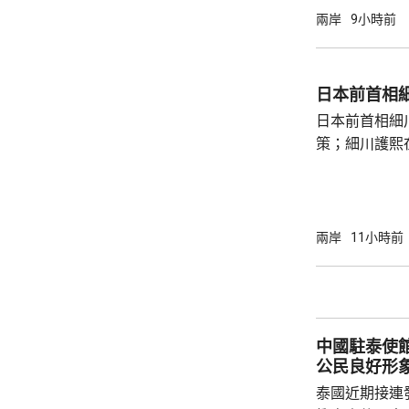
意味中國時隔
兩岸
9小時前
2名海警人員殉職。 中國退役軍
的「中華英烈
去年8月11
日本前首相
追記一等功。
日本前首相細
中不幸犧牲，同
策；細川護熙
秋》月刊撰文
事論，令日中
正給日本國民
施，打破僵局
兩岸
11小時前
為，高市在與
興奮，在處理
方面，看不出有什麼戰
修改後的新版《
中國駐泰使
公民良好形
泰國近期接連