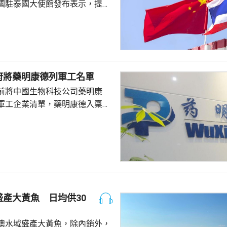
國駐泰國大使館發布表示，提醒
要遵守當地法律法規，文明有序
覺服從活動現場秩序和管理規
、禮貌待人，展現中國公民良好
當地民眾，珍惜和自覺維護「中
又指，參與活動的
府將藥明康德列軍工名單
好準備，了解活動規則，包括入
前將中國生物科技公司藥明康
帶物品等要求，如發生糾紛或合
軍工企業清單，藥明康德入稟法
，應保持冷靜，依法理性維...
決定。美國聯邦地區法院星期五
欠缺證據，證明有關決定的合理
止執行決定。藥明康德對法院裁
認為此舉減輕公司被列入名單所
響，相信在客觀公平的司法審訊
 美國國防部6月將阿
及比亞迪等中國企業，列為支援
產大黃魚 日均供30
，多間被列入名單的公司事...
澳水域盛產大黃魚，除內銷外，