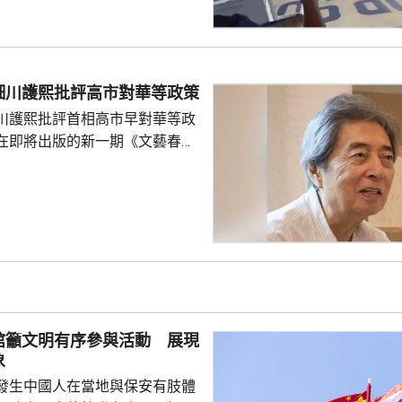
一年首次間接證實撞船事件造成
人事務部主管
網」資料顯示，22歲的衣昕玉在
日參與南海一線維權行動犧牲，被
細川護熙批評高市對華等政策
25歲的程龍同日在海上維權行動
川護熙批評首相高市早對華等政
樣追記一等功。...
在即將出版的新一期《文藝春
指，高市去年在國會發表台灣有
關係惡化，嚴重降溫的日中關係
帶來巨大損失。高市未有採取措
，難免被批評是不負責任。他認
美國總統特朗普會面時顯得過於
對美中的距離感和如何保持平衡
略。 對於上月國會通過
皇室典範》，細川批評是執...
館籲文明有序參與活動 展現
象
發生中國人在當地與保安有肢體