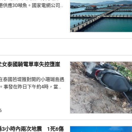
港供應30噸魚。國家電網公司就
元人民幣，為當地漁民提供可再生
題。 習近平批示60
魚人工繁殖技術 福建位於中
海岸線長達3320多公里，屬全國
豐富海洋資源。省內有22個較大
6個是深水港，包括廈門港和三
父女泰國騎電單車失控墮崖
設立養...
在泰國芭堤雅對開的小珊瑚島遇
傷。事發在昨日下午約4時，當地
者是一對父女，當時騎租用的電
彎位落斜時，失控跌落懸崖，51
亡，年約30歲的女兒受傷送院救
6
安放在醫院，等待家屬認領。 中
館表示，收到中國公民傷亡信息
3小時內兩次地震 1死6傷
案警局及醫院，要求積極救治傷