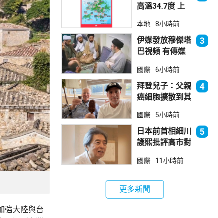
高溫34.7度 上
水38.5度
本地
8小時前
伊媒發放穆傑塔
3
巴視頻 有傳媒
發現早前曾播出
國際
6小時前
拜登兒子：父親
4
癌細胞擴散到其
他部位 帶來痛
國際
5小時前
苦
日本前首相細川
5
護熙批評高市對
華等政策
國際
11小時前
更多新聞
加強大陸與台