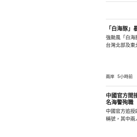
浪消退後只有
石塘鎮政府證
「白海豚」
強颱風「白海
台灣北部及東
塌，亦有建築
現龍捲風；基
浸，水深至小腿。 氣象部門預測，
的強度將減弱
兩岸
5小時前
山區及北部將
新竹及苗栗山
中國官方間接
達300毫米
名海警殉職
暫停。
中國官方追授
稱號，其中兩
中犧牲。與中
賓船隻期間，