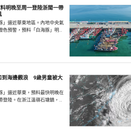
豚料明晚至周一登陸浙閩一帶
風
豚」逼近華東地區。內地中央氣
橙色預警，預料「白海豚」明晚
在浙江舟山到福建福鼎一帶沿海
心經過的海域風力將達13至15
至17級；浙江、上海、江蘇等地，
大到暴雨，局部地區會有大暴
0至220毫米；未來三日華東地
部分地區累計雨量可達200至
口到海邊觀浪 9歲男童被大
江東部局部更將超過600毫米。
，「白海豚...
豚」逼近華東，預料最快明晚在
帶登陸。在浙江溫嶺石塘鎮，有
警告到海邊觀浪，當中一名9歲
走。網上傳流的影片見到，據報
名成人及兩名小童在海邊觀浪，
海堤折返時被大浪擊中倒地，大