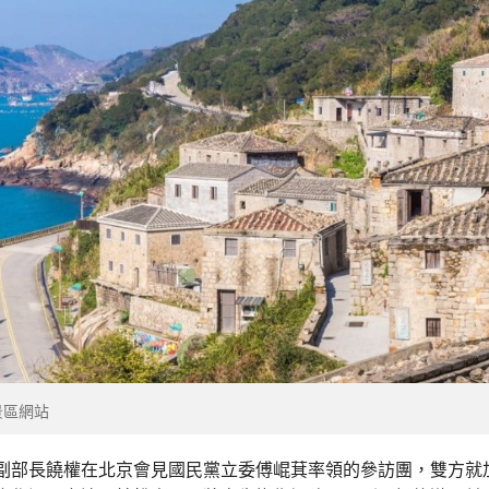
景區網站
副部長饒權在北京會見國民黨立委傅崐萁率領的參訪團，雙方就