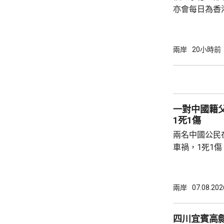
亦會每日為香
斥資200萬
能源，解決水電供應問
萬 要求研發大黃
兩岸
20小時前
國東南沿海，
第二長，擁有
的港灣，其中
都澳等。 在三都澳，有漁民看中當地水質、水
一對中國籍
流和水溫適合，
1死1傷
兩名中國公民
車禍，1死1
傳媒報道，死
單車去到一處
歲父親當場死
兩岸
07.08.202
治。死者遺體
國駐泰國大使
四川宜賓高縣
後，已聯繫辦