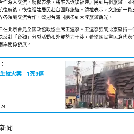
合作深入交流。饒權表示，將率先恢復福建居民到馬祖旅遊，並
航復航後，恢復福建居民赴台團隊旅遊。饒權表示，文旅部一貫
界各領域交流合作，歡迎台灣同胞多到大陸旅遊觀光。
日在北京會見全國政協政協主席王滬寧。王滬寧強調北京堅持一
決反對「台獨」分裂活動和外部勢力干涉，希望國民黨民意代表
兩岸關係發展。
：
生縱火案 1死3傷
024
新聞