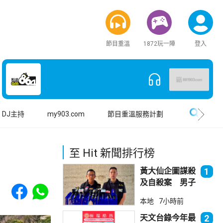
節目重溫
1872玩一陣
登入
搜尋
DJ主持
my903.com
節目重溫服務計劃
至 Hit 新聞排行榜
黃大仙企圖謀殺
1
及自殺案 男子
Share to Facebook
Share to WhatsApp
斬傷樓上街坊後
本地
7小時前
墮樓亡
天文台錄今年最
2