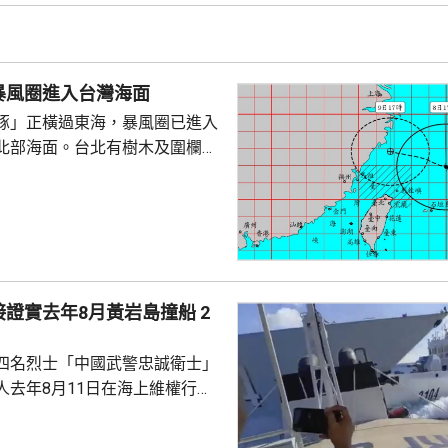
三人站起，一名男童不知所蹤。
實事件，指正搜尋失蹤男童。
暴風圈進入台灣海面
豚」正橫過東海，暴風圈已進入
北部海面。台北有樹木及圍欄倒
物輕微受損。新北市淡水下午出
隆市有海水倒灌，部份道路水
「白海豚」
，暴風圈亦有縮小趨勢，但中部
會有豪雨，新北市山區、桃園、
區昨日起至下星期二的總雨量可
證實去年8月黃岩島撞船 2
。連江縣明日停工停課，海空交通
四名烈士「中國武警忠誠衛士」
人去年8月11日在海上維權行動
國海警船當日在黃岩島追逐菲律
與解放軍軍艦相撞的時間吻合，