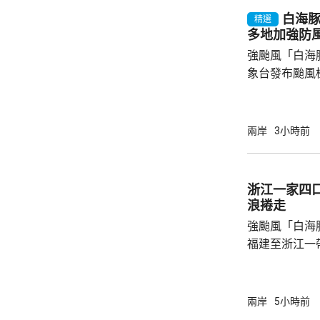
白海
精選
多地加強防
強颱風「白海
象台發布颱風
至周一清晨將
登陸，風暴中
級，陣風15
兩岸
3小時前
未來一日將有
雨，雨量達10
區仍有暴雨，
浙江一家四
400毫米，浙
浪捲走
上海市氣象台指
強颱風「白海
福建至浙江一
一家四口無視
男童被大浪捲
是一家人的兩
兩岸
5小時前
四人試圖通過