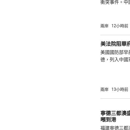
衝突事件。中
到泰國的公民
參與活動，自
定，文明旅遊
兩岸
12小時前
形象，並尊重
泰一家親」傳統友誼。 使館
美法院阻華
公民要提前做
美國國防部早
場、拍攝、攜
德，列入中國
法權益受到侵害
院挑戰華府的
裁定，國防部
性，並頒令阻
決表示歡迎，
兩岸
13小時前
帶來的不利影
後，事實終將不辯自明。
里巴巴、百度
寧德三都澳盛
中國軍方的實體
噸到港
福建寧德三都