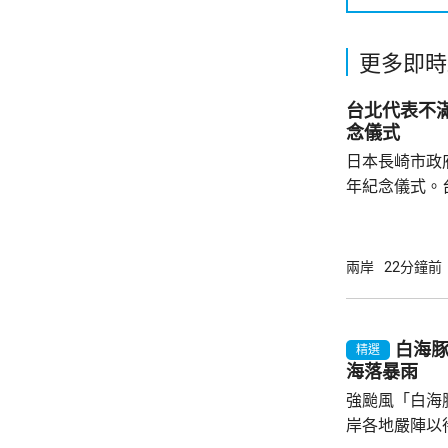
更多即時
台北代表不滿席位安
念儀式
日本長崎市政
年紀念儀式。
逸洋，不滿席
儀式。 他指，長崎市政府將台灣代表座位安排
在使節團區域
兩岸
22分鐘前
發聲明抗議，
白海
精選
海落暴雨
強颱風「白海
岸各地嚴陣以