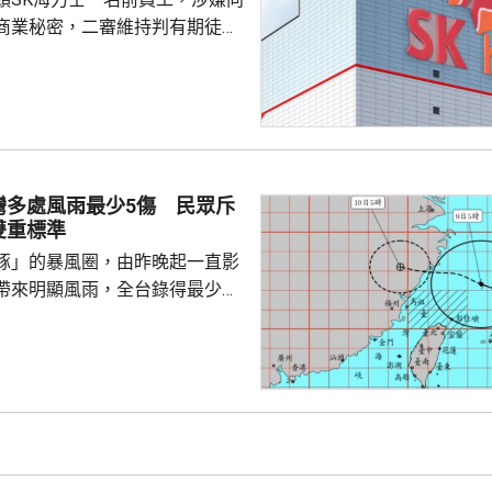
商業秘密，二審維持判有期徒刑
國法人期間，從公司文檔管理系統
業秘密資料，包括公司的圖形傳
技術，再編寫簡歷作為跳槽至中
思技術公司之用，違反南韓的
護法》與背信罪。二審法院指，
灣多處風雨最少5傷 民眾斥
業秘密是公司多年投入大量資源
雙重標準
如果從輕處罰，將...
豚」的暴風圈，由昨晚起一直影
帶來明顯風雨，全台錄得最少
、5人受傷。氣象署部門指，白海豚
不會碰觸到台灣本島陸地，預料
警報，但在外圍環流影響下，北
仍然會有大雨至大豪雨；其中台
的雨量累計超過200毫米，台中
0毫米，預料北部地區雨勢要到今
和桃園市的