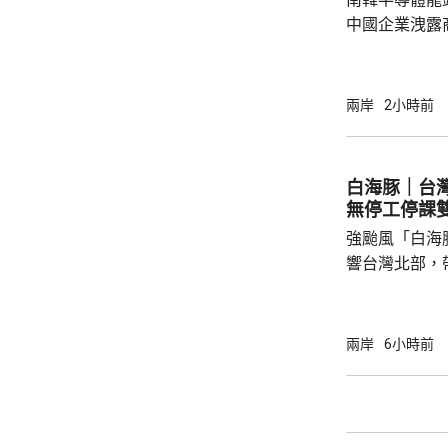
中國企業洩露
1年半。 涉案姓金的被告，被指2022年在任職
SK海力士中
打印和拍攝商
兩岸
2小時前
感器相關尖端
國華為旗下海
《產業技術保
白海豚｜台
被告洩露的商
無停工停課
而取得的成果，
強颱風「白海
響台灣北部，
138宗災情
暴風圈縮小，
毋須發出陸上
兩岸
6小時前
部至中部山區
北市由凌晨起
市亦超過17
晚過後才會緩和。 目前只有連江縣