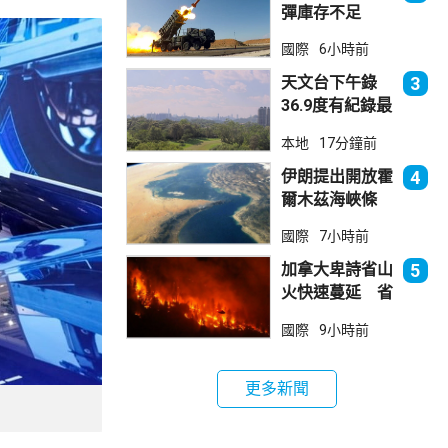
彈庫存不足
1700枚 副防
國際
6小時前
長促加快生產武
器
天文台下午錄
3
36.9度有紀錄最
高溫 上水39.8
本地
17分鐘前
度境內最高
伊朗提出開放霍
4
爾木茲海峽條
件 包括撤軍及
國際
7小時前
賠償等
加拿大卑詩省山
5
火快速蔓延 省
長宣布進入緊急
國際
9小時前
狀態
更多新聞