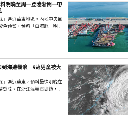
豚料明晚至周一登陸浙閩一帶
，網上有民眾批評...
風
豚」逼近華東地區。內地中央氣
橙色預警，預料「白海豚」明晚
在浙江舟山到福建福鼎一帶沿海
心經過的海域風力將達13至15
至17級；浙江、上海、江蘇等地，
大到暴雨，局部地區會有大暴
0至220毫米；未來三日華東地
口到海邊觀浪 9歲男童被大
部分地區累計雨量可達200至
江東部局部更將超過600毫米。
豚」逼近華東，預料最快明晚在
，「白海豚...
帶登陸。在浙江溫嶺石塘鎮，有
警告到海邊觀浪，當中一名9歲
走。網上傳流的影片見到，據報
名成人及兩名小童在海邊觀浪，
海堤折返時被大浪擊中倒地，大
三人站起，一名男童不知所蹤。