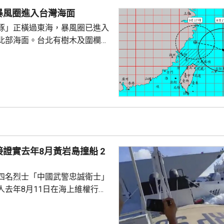
實事件，指正搜尋失蹤男童。
暴風圈進入台灣海面
豚」正橫過東海，暴風圈已進入
北部海面。台北有樹木及圍欄倒
物輕微受損。新北市淡水下午出
隆市有海水倒灌，部份道路水
「白海豚」
，暴風圈亦有縮小趨勢，但中部
會有豪雨，新北市山區、桃園、
區昨日起至下星期二的總雨量可
。連江縣明日停工停課，海空交通
證實去年8月黃岩島撞船 2
四名烈士「中國武警忠誠衛士」
人去年8月11日在海上維權行動
國海警船當日在黃岩島追逐菲律
與解放軍軍艦相撞的時間吻合，