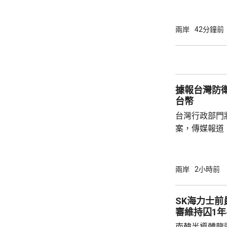
至最高級別的
預料「白海豚
浙江舟山到福
兩岸
42分鐘前
最大可能是浙
台就指，「白
江玉環到溫嶺一帶沿海
經過的海域，
據報台灣防衛
15至16級。杭
台幣
台灣行政部門
案，傳媒報道
經濟增長超過3
台幣，創歷來
一。 防務主管部門的撥款佔預算最大部分、有
兩岸
2小時前
超過7000
算」，有240
SK海力士
審維持囚1年
南韓半導體龍