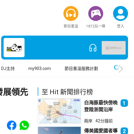
節目重溫
1872玩一陣
登入
搜尋
DJ主持
my903.com
節目重溫服務計劃
發展領先
至 Hit 新聞排行榜
白海豚最快傍晚
1
登陸浙閩沿岸
上海落暴雨
Share to Facebook
Share to WhatsApp
兩岸
42分鐘前
傳美國愛國者導
2