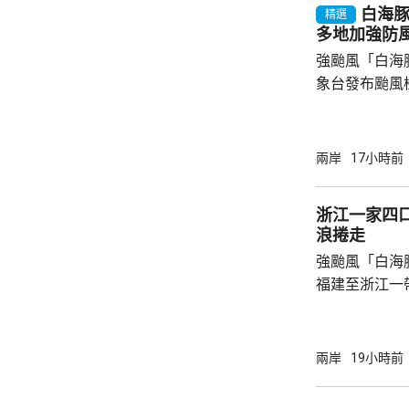
白海
復興區停工停課
精選
多地加強防
強颱風「白海
象台發布颱風
至周一清晨將
登陸，風暴中
級，陣風15
兩岸
17小時前
未來一日將有
雨，雨量達10
浙江一家四
區仍有暴雨，
浪捲走
400毫米，浙
強颱風「白海
上海市氣象台指
福建至浙江一
一家四口無視
男童被大浪捲
是一家人的兩
兩岸
19小時前
四人試圖通過
浪消退後只有