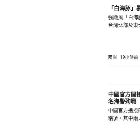
石塘鎮政府證
「白海豚」
強颱風「白海
台灣北部及東
塌，亦有建築
現龍捲風；基
浸，水深至小腿。 氣象部門預測，
的強度將減弱
兩岸
19小時前
山區及北部將
新竹及苗栗山
達300毫米
暫停。
中國官方間接
名海警殉職
中國官方追授
稱號，其中兩
中犧牲。與中
賓船隻期間，