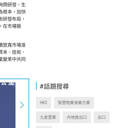
詢問研發、生
為根本，加快
術研發布局，
，在市場競
續放寬市場准
資本、技術、
業變革中共同
#話題搜尋
HK2
智慧物業保養方案
九倉置業
內地進出口
出口