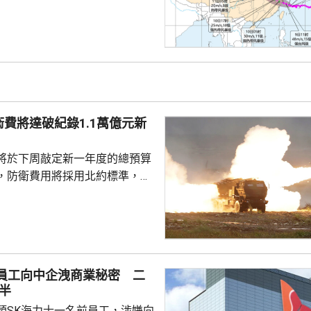
紅色，同時發布暴雨橙色預警；
」最快今日傍晚至明日凌晨，在
建福鼎一帶沿海登陸，登陸地點
江三門至福建福鼎。浙江省氣象
海豚」會在今日傍晚前後，在浙
登陸。 「白海豚」中心
預料風力會有13至14級，陣風
費將達破紀錄1.1萬億元新
州灣、浙江沿海、長...
將於下周敲定新一年度的總預算
，防衛費用將採用北約標準，佔
%，令總金額達到1.1萬億元新
新高，佔明年度總預算約四分
億元新台幣；第二多是「特別預
0億元新台幣。
前員工向中企洩商業秘密 二
半
頭SK海力士一名前員工，涉嫌向