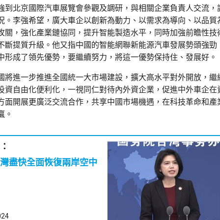
強到北京國際汽車展覽會參觀及調研，與相關企業負責人交流，
況。李強希望，廣大車企以創新為動力、以需求為導向、以品質
攻關，強化產業鏈協同，提升智能製造水平，同時加強前瞻性技
不斷提質升級。他又指中國的智能網聯新能源汽車發展勢頭強勁
中形成了領先優勢，要繼續努力，將這一優勢保持住、發展好。
國將進一步推進全國統一大市場建設，擴大高水平對外開放，繼
投資自由化便利化，一視同仁對待內外資企業，促進中外車企在
方面開展更廣泛交流合作，共享中國市場機遇，在科技革命和產
贏。
：
灣盡快全面恢復兩岸空中
024