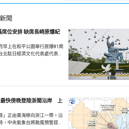
新聞
排 缺席長崎原爆紀
府早上在和平公園舉行原爆81周
台北駐日經濟文化代表處代表李
位安排，以有損尊嚴為由，缺席
外，刻意矮化台灣地位；代表處
聲稱受不公待遇。
豚最快傍晚登陸浙閩沿岸 上
豚」正由東海移向浙江一帶。沿
待，中央氣象台將颱風預警提升