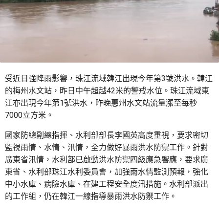
受近日強降雨影響，珠江流域韓江出現今年第3號洪水。韓江
的梅州水文站，昨日中午超越42米的警戒水位。珠江流域東
江亦出現今年第1號洪水，昨晚惠州水文站流量漲至每秒
7000立方米。
國家防總副總指揮、水利部部長李國英高度重視，要求密切
監視雨情、水情、汛情，全力做好暴雨洪水防禦工作。針對
廣東省汛情，水利部已啟動洪水防禦四級應急響應，要求廣
東省、水利部珠江水利委員會，加強雨水情監測預報，強化
中小水庫、病險水庫、在建工程安全度汛措施。水利部派出
的工作組，仍在韓江一線指導暴雨洪水防禦工作。