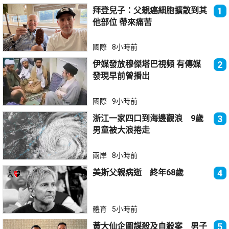
拜登兒子：父親癌細胞擴散到其
1
他部位 帶來痛苦
國際
8小時前
伊媒發放穆傑塔巴視頻 有傳媒
2
發現早前曾播出
國際
9小時前
浙江一家四口到海邊觀浪 9歲
3
男童被大浪捲走
兩岸
8小時前
美斯父親病逝 終年68歲
4
體育
5小時前
黃大仙企圖謀殺及自殺案 男子
5