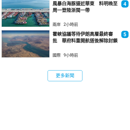
風暴白海豚逼近華東 料明晚至
4
周一登陸浙閩一帶
兩岸
2小時前
霍峽協議等待伊朗高層最終審
5
批 華府料重開航道後解除封鎖
國際
9小時前
更多新聞