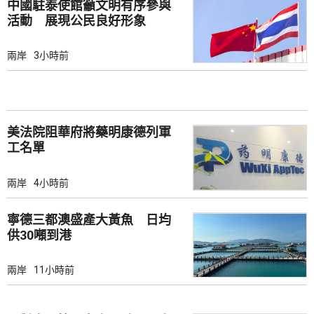
中國駐泰使館籲文明有序參與
活動 展現公民良好形象
兩岸
3小時前
美法院阻華府將藥明康德列軍
工名單
兩岸
4小時前
寧德三都澳盛產大黃魚 日均
供30噸到港
兩岸
11小時前